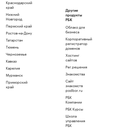
Краснодарский
край
Другие
Нижний
продукты
Новгород
РБК
Пермский край
Облако для
бизнеса
Ростов-на-Дону
Корпоративный
Татарстан
регистратор
Тюмень
доменов
Черноземье
Хостинг
сайтов
Кавказ
Рег.решения
Карелия
Знакомства
Мурманск
Сайт
Приморский
знакомств
край
podbor.ru
РБК
Компании
РБК Курсы
Школа
управления
РБК