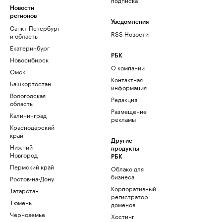
Новости
регионов
Уведомления
Санкт-Петербург
RSS Новости
и область
Екатеринбург
РБК
Новосибирск
О компании
Омск
Контактная
Башкортостан
информация
Вологодская
Редакция
область
Размещение
Калининград
рекламы
Краснодарский
край
Другие
Нижний
продукты
Новгород
РБК
Пермский край
Облако для
бизнеса
Ростов-на-Дону
Корпоративный
Татарстан
регистратор
Тюмень
доменов
Черноземье
Хостинг