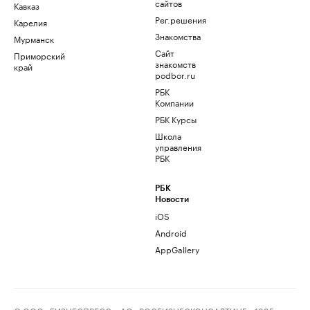
сайтов
Кавказ
Рег.решения
Карелия
Знакомства
Мурманск
Сайт
Приморский
знакомств
край
podbor.ru
РБК
Компании
РБК Курсы
Школа
управления
РБК
РБК
Новости
iOS
Android
AppGallery