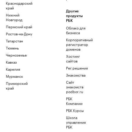
Краснодарский
край
Другие
Нижний
продукты
Новгород
РБК
Пермский край
Облако для
бизнеса
Ростов-на-Дону
Корпоративный
Татарстан
регистратор
Тюмень
доменов
Черноземье
Хостинг
сайтов
Кавказ
Рег.решения
Карелия
Знакомства
Мурманск
Сайт
Приморский
знакомств
край
podbor.ru
РБК
Компании
РБК Курсы
Школа
управления
РБК