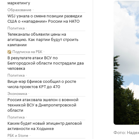
маркетингу
Образование
WSJ узнала о смене позиции разведки
США о «нападении» России на НАТО
Политика
Телеканалы объявили цены на
агитацию. Как партии будут строить
кампании
Подписка на РБК
В результате атаки ВСУ по
Белгородской области пострадали два
человека
Политика
Вице-мэр Ефимов сообщил о росте
числа проектов КРТ до 470
Экономика
Россия атаковала эшелон с военной
техникой ВСУ в Днепропетровской
области
Политика
Каким будет новый эпицентр деловой
активности на Ходынке
Фото: Наде
РБК и Stone