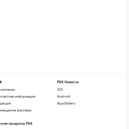
К
РБК Новости
компании
iOS
нтактная информация
Android
дакция
AppGallery
змещение рекламы
угие продукты РБК