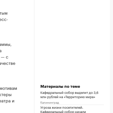
ытым
есс-
раммы,
а
 — с
качестве
 мотивам
Материалы по теме
Кафедральный собор выделит до 3,6
ктеры
млн рублей на «Территорию мира»
еатра и
Калининград
Угроза жизни посетителей.
Кафедральный собор начали