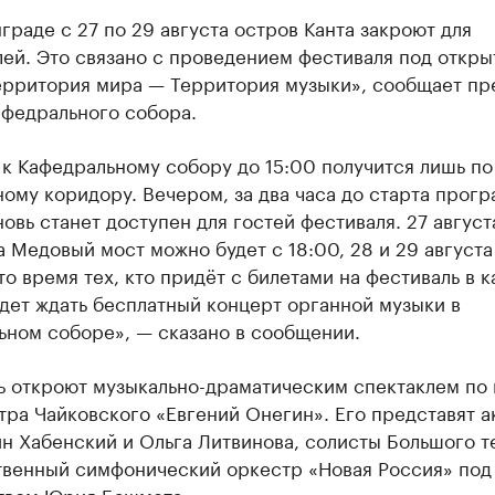
граде с 27 по 29 августа остров Канта закроют для
лей. Это связано с проведением фестиваля под откр
ерритория мира — Территория музыки», сообщает пр
афедрального собора.
к Кафедральному собору до 15:00 получится лишь по
ому коридору. Вечером, за два часа до старта прог
овь станет доступен для гостей фестиваля. 27 август
а Медовый мост можно будет с 18:00, 28 и 29 августа
это время тех, кто придёт с билетами на фестиваль в 
дет ждать бесплатный концерт органной музыки в
ьном соборе», — сказано в сообщении.
ь откроют музыкально-драматическим спектаклем по
ра Чайковского «Евгений Онегин». Его представят а
н Хабенский и Ольга Литвинова, солисты Большого т
твенный симфонический оркестр «Новая Россия» под
твом Юрия Башмета.