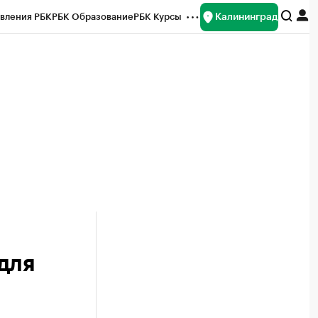
Калининград
вления РБК
РБК Образование
РБК Курсы
рейтинги
Франшизы
Газета
ок наличной валюты
для