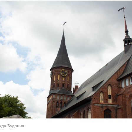
жда Будрина