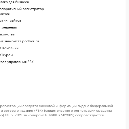
лако для бизнеса
рпоративный регистратор
менов
стинг сайтов
г.решения
акомства
йт знакомств podbor.ru
К Компании
К Курсы
ола управления РБК
регистрации средства массовой информации выдано Федеральной
и сетевого издания «РБК» (свидетельство о регистрации средства
ор) 03.12.2021 за номером ЭЛ №ФС77-82385) сопровождаются