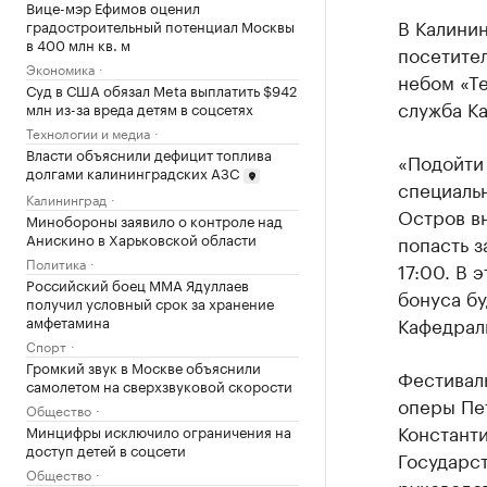
Вице-мэр Ефимов оценил
В Калинин
градостроительный потенциал Москвы
в 400 млн кв. м
посетите
Экономика
небом «Т
Суд в США обязал Meta выплатить $942
служба К
млн из-за вреда детям в соцсетях
Технологии и медиа
Власти объяснили дефицит топлива
«Подойти 
долгами калининградских АЗС
специальн
Калининград
Остров вн
Минобороны заявило о контроле над
Анискино в Харьковской области
попасть з
Политика
17:00. В 
Российский боец ММА Ядуллаев
бонуса бу
получил условный срок за хранение
амфетамина
Кафедрал
Спорт
Громкий звук в Москве объяснили
Фестивал
самолетом на сверхзвуковой скорости
оперы Пет
Общество
Константи
Минцифры исключило ограничения на
доступ детей в соцсети
Государс
Общество
руководс