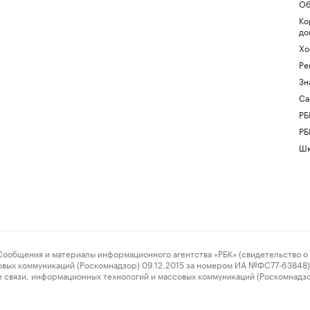
Об
Ко
до
Хо
Ре
Зн
Са
РБ
РБ
Шк
ения и материалы информационного агентства «РБК» (свидетельство о 
овых коммуникаций (Роскомнадзор) 09.12.2015 за номером ИА №ФС77-63848) 
 связи, информационных технологий и массовых коммуникаций (Роскомнадз