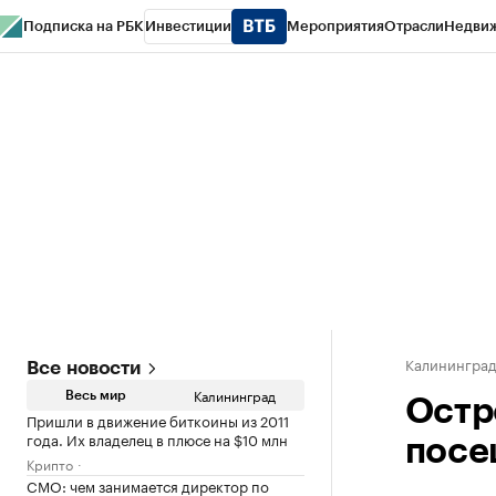
Подписка на РБК
Инвестиции
Мероприятия
Отрасли
Недви
РБК Life
Тренды
Визионеры
Национальные проекты
Город
Стиль
Кр
Спецпроекты СПб
Конференции СПб
Спецпроекты
Проверка конт
Калинингра
Все новости
Калининград
Весь мир
Остр
Пришли в движение биткоины из 2011
года. Их владелец в плюсе на $10 млн
посе
Крипто
CMO: чем занимается директор по