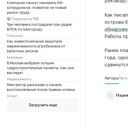
Компании начнут нанимать ИИ-
сотрудников: появится ли новый
рынок труда
Как писал
Подписка на РБК
острова К
Три человека пострадали при ударе
обнаруже
БПЛА по Белгороду
Работы пр
Политика
Как инвесткомпания защитила
маржинальность агробизнеса от
Ранее пла
валютных рисков
года, одн
Компании
В Москве выбрали лучшие
сдвинутся
градостроительные проекты. Как они
выглядят
Авторы
Теги
Недвижимость
Макгрегор рассказал о начале
восстановления после травмы колена
Спорт
Надеж
Загрузить еще