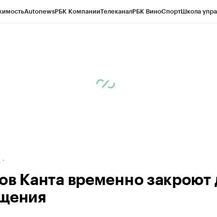
жимость
Autonews
РБК Компании
Телеканал
РБК Вино
Спорт
Школа упра
ипто
РБК Бизнес-среда
Дискуссионный клуб
Исследования
Кредитные 
рагентов
Политика
Экономика
Бизнес
Технологии и медиа
Финансы
Рын
д
ов Канта временно закроют 
щения