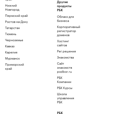
Другие
Нижний
продукты
Новгород
РБК
Пермский край
Облако для
бизнеса
Ростов-на-Дону
Корпоративный
Татарстан
регистратор
Тюмень
доменов
Черноземье
Хостинг
сайтов
Кавказ
Рег.решения
Карелия
Знакомства
Мурманск
Сайт
Приморский
знакомств
край
podbor.ru
РБК
Компании
РБК Курсы
Школа
управления
РБК
РБК