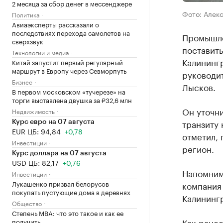
2 месяца за сбор денег в мессенджере
Фото: Алек
Политика
Авиаэксперты рассказали о
последствиях перехода самолетов на
Промышле
сверхзвук
поставить
Технологии и медиа
Калинингр
Китай запустит первый регулярный
маршрут в Европу через Севморпуть
руководи
Бизнес
Лысков.
В первом московском «тучерезе» на
торги выставлена двушка за ₽32,6 млн
Он уточни
Недвижимость
транзиту 
Курс евро на 07 августа
EUR ЦБ: 94,84
+0,78
отметил, 
Инвестиции
регион.
Курс доллара на 07 августа
USD ЦБ: 82,17
+0,76
Напомним
Инвестиции
Лукашенко призвал белорусов
компания
покупать пустующие дома в деревнях
Калининг
Общество
Степень MBA: что это такое и как ее
Как ране
получить