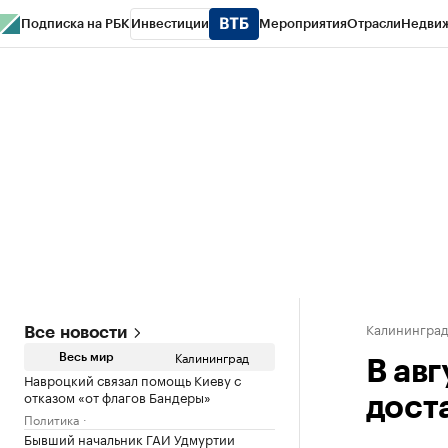
Подписка на РБК
Инвестиции
Мероприятия
Отрасли
Недви
РБК Life
Тренды
Визионеры
Национальные проекты
Город
Стиль
Кр
Спецпроекты СПб
Конференции СПб
Спецпроекты
Проверка конт
Калинингра
Все новости
Калининград
Весь мир
В ав
Навроцкий связал помощь Киеву с
отказом «от флагов Бандеры»
дост
Политика
Бывший начальник ГАИ Удмуртии