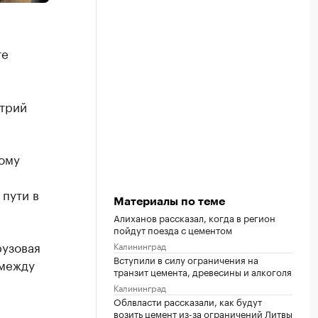
те
итрий
вому
 пути в
Материалы по теме
Алиханов рассказал, когда в регион
пойдут поезда с цементом
рузовая
Калининград
Вступили в силу ограничения на
 между
транзит цемента, древесины и алкоголя
Калининград
Облвласти рассказали, как будут
возить цемент из-за ограничений Литвы