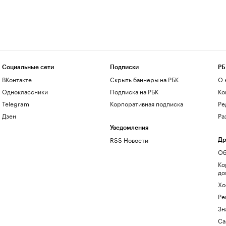
Социальные сети
Подписки
РБ
ВКонтакте
Скрыть баннеры на РБК
О 
Одноклассники
Подписка на РБК
Ко
Telegram
Корпоративная подписка
Ре
Дзен
Ра
Уведомления
RSS Новости
Др
Об
Ко
до
Хо
Ре
Зн
Са