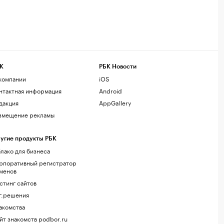
К
РБК Новости
компании
iOS
нтактная информация
Android
дакция
AppGallery
змещение рекламы
угие продукты РБК
лако для бизнеса
рпоративный регистратор
менов
стинг сайтов
г.решения
акомства
йт знакомств podbor.ru