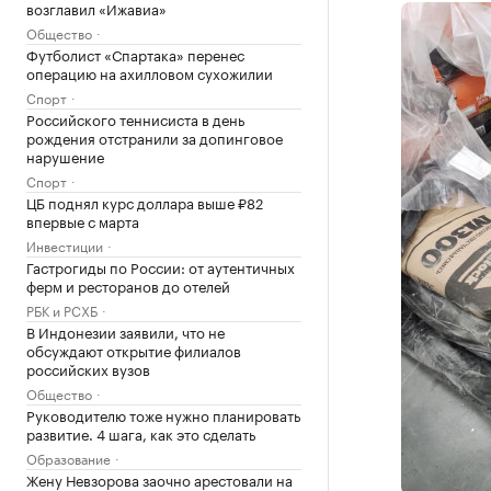
возглавил «Ижавиа»
Общество
Футболист «Спартака» перенес
операцию на ахилловом сухожилии
Спорт
Российского теннисиста в день
рождения отстранили за допинговое
нарушение
Спорт
ЦБ поднял курс доллара выше ₽82
впервые с марта
Инвестиции
Гастрогиды по России: от аутентичных
ферм и ресторанов до отелей
РБК и РСХБ
В Индонезии заявили, что не
обсуждают открытие филиалов
российских вузов
Общество
Руководителю тоже нужно планировать
развитие. 4 шага, как это сделать
Образование
Жену Невзорова заочно арестовали на