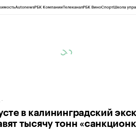
жимость
Autonews
РБК Компании
Телеканал
РБК Вино
Спорт
Школа упра
ипто
РБК Бизнес-среда
Дискуссионный клуб
Исследования
Кредитные 
рагентов
Политика
Экономика
Бизнес
Технологии и медиа
Финансы
Рын
д
густе в калининградский экс
авят тысячу тонн «санкцион