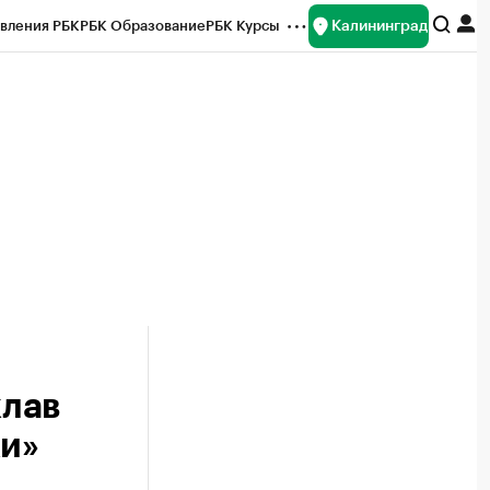
Калининград
вления РБК
РБК Образование
РБК Курсы
рейтинги
Франшизы
Газета
ок наличной валюты
клав
ки»