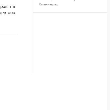
Калининград
равят в
м через