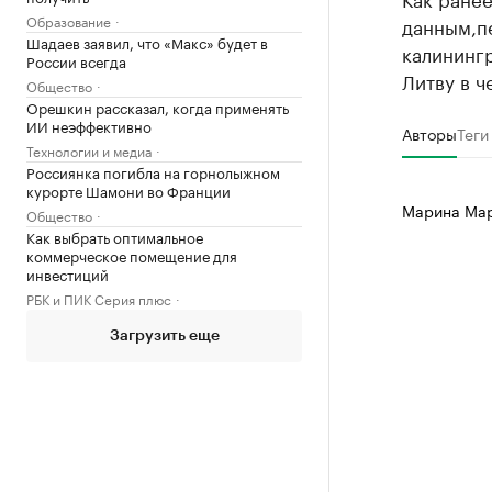
Образование
данным,п
Шадаев заявил, что «Макс» будет в
калининг
России всегда
Литву в ч
Общество
Орешкин рассказал, когда применять
ИИ неэффективно
Авторы
Теги
Технологии и медиа
Россиянка погибла на горнолыжном
курорте Шамони во Франции
Марина Ма
Общество
Как выбрать оптимальное
коммерческое помещение для
инвестиций
РБК и ПИК Серия плюс
Загрузить еще