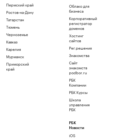
Пермский край
Облако для
бизнеса
Ростов-на-Дону
Корпоративный
Татарстан
регистратор
Тюмень
доменов
Черноземье
Хостинг
сайтов
Кавказ
Рег.решения
Карелия
Знакомства
Мурманск
Сайт
Приморский
знакомств
край
podbor.ru
РБК
Компании
РБК Курсы
Школа
управления
РБК
РБК
Новости
iOS