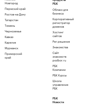
продукты
Новгород
РБК
Пермский край
Облако для
бизнеса
Ростов-на-Дону
Корпоративный
Татарстан
регистратор
Тюмень
доменов
Черноземье
Хостинг
сайтов
Кавказ
Рег.решения
Карелия
Знакомства
Мурманск
Сайт
Приморский
знакомств
край
podbor.ru
РБК
Компании
РБК Курсы
Школа
управления
РБК
РБК
Новости