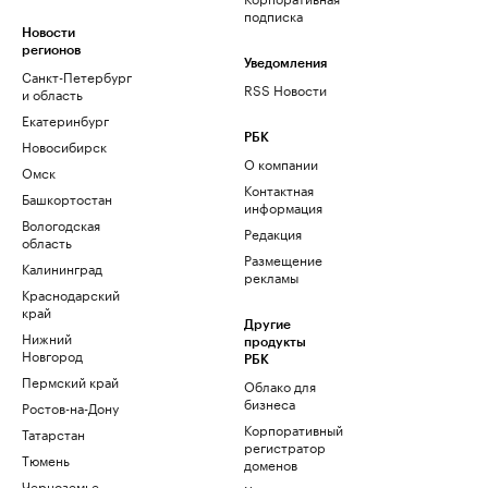
подписка
Новости
регионов
Уведомления
Санкт-Петербург
RSS Новости
и область
Екатеринбург
РБК
Новосибирск
О компании
Омск
Контактная
Башкортостан
информация
Вологодская
Редакция
область
Размещение
Калининград
рекламы
Краснодарский
край
Другие
Нижний
продукты
Новгород
РБК
Пермский край
Облако для
бизнеса
Ростов-на-Дону
Корпоративный
Татарстан
регистратор
Тюмень
доменов
Черноземье