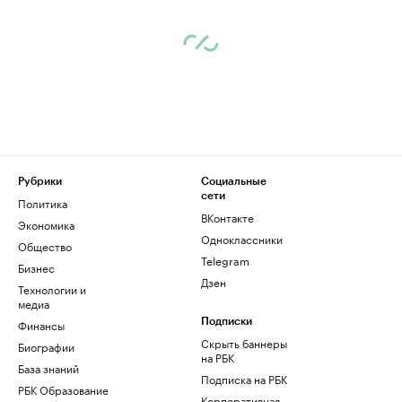
Рубрики
Социальные
сети
Политика
ВКонтакте
Экономика
Одноклассники
Общество
Telegram
Бизнес
Дзен
Технологии и
медиа
Финансы
Подписки
Скрыть баннеры
Биографии
на РБК
База знаний
Подписка на РБК
РБК Образование
Корпоративная