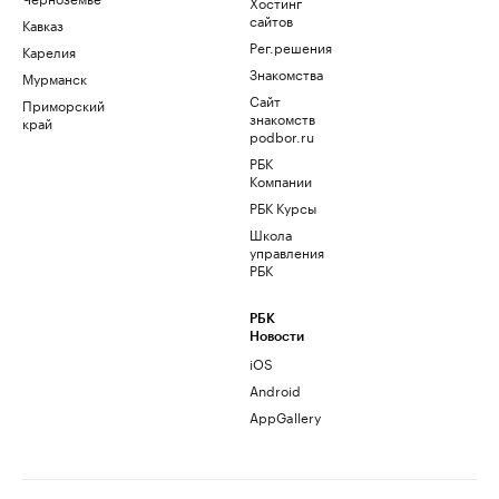
Хостинг
сайтов
Кавказ
Рег.решения
Карелия
Знакомства
Мурманск
Сайт
Приморский
знакомств
край
podbor.ru
РБК
Компании
РБК Курсы
Школа
управления
РБК
РБК
Новости
iOS
Android
AppGallery