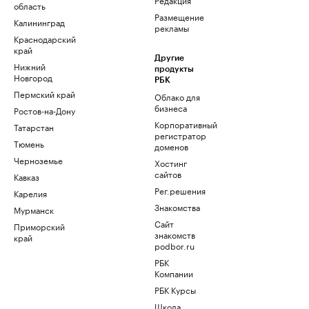
область
Размещение
Калининград
рекламы
Краснодарский
край
Другие
Нижний
продукты
Новгород
РБК
Пермский край
Облако для
бизнеса
Ростов-на-Дону
Корпоративный
Татарстан
регистратор
Тюмень
доменов
Черноземье
Хостинг
сайтов
Кавказ
Рег.решения
Карелия
Знакомства
Мурманск
Сайт
Приморский
знакомств
край
podbor.ru
РБК
Компании
РБК Курсы
Школа