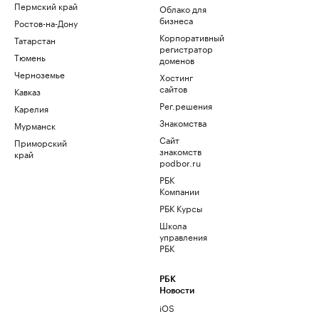
Пермский край
Облако для
бизнеса
Ростов-на-Дону
Корпоративный
Татарстан
регистратор
Тюмень
доменов
Черноземье
Хостинг
сайтов
Кавказ
Рег.решения
Карелия
Знакомства
Мурманск
Сайт
Приморский
знакомств
край
podbor.ru
РБК
Компании
РБК Курсы
Школа
управления
РБК
РБК
Новости
iOS