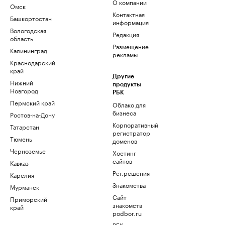
О компании
Омск
Контактная
Башкортостан
информация
Вологодская
Редакция
область
Размещение
Калининград
рекламы
Краснодарский
край
Другие
Нижний
продукты
Новгород
РБК
Пермский край
Облако для
бизнеса
Ростов-на-Дону
Корпоративный
Татарстан
регистратор
Тюмень
доменов
Черноземье
Хостинг
сайтов
Кавказ
Рег.решения
Карелия
Знакомства
Мурманск
Сайт
Приморский
знакомств
край
podbor.ru
РБК