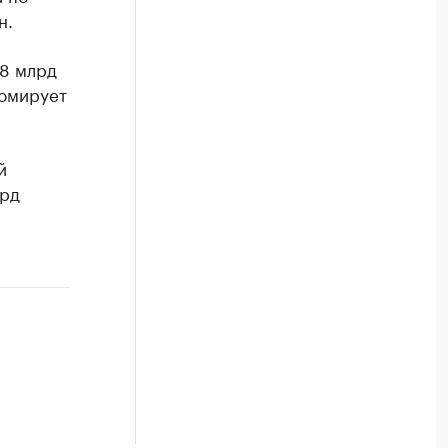
н.
 8 млрд
зюмирует
й
лрд