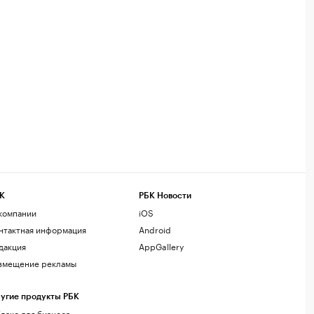
К
РБК Новости
компании
iOS
нтактная информация
Android
дакция
AppGallery
змещение рекламы
угие продукты РБК
лако для бизнеса