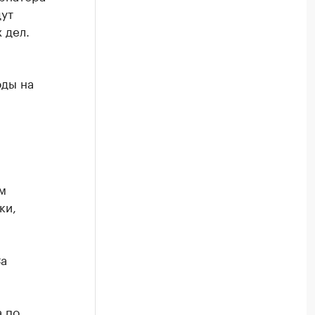
дут
 дел.
оды на
м
ки,
Са
 по