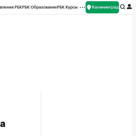
Калининград
вления РБК
РБК Образование
РБК Курсы
рейтинги
Франшизы
Газета
ок наличной валюты
а