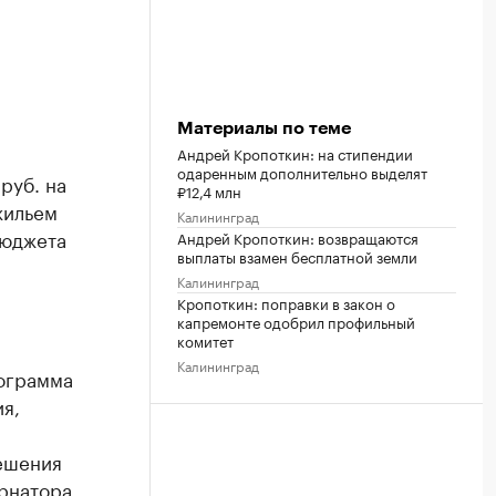
Материалы по теме
Андрей Кропоткин: на стипендии
одаренным дополнительно выделят
руб. на
₽12,4 млн
жильем
Калининград
бюджета
Андрей Кропоткин: возвращаются
выплаты взамен бесплатной земли
Калининград
Кропоткин: поправки в закон о
капремонте одобрил профильный
комитет
Калининград
ограмма
я,
ешения
рнатора