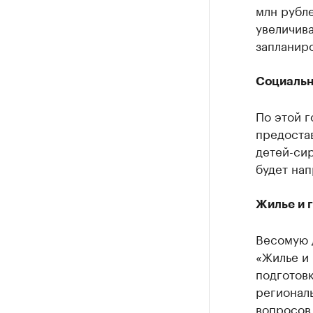
млн рубле
увеличива
запланиро
Социальн
По этой 
предоста
детей-сир
будет нап
Жилье и 
Весомую 
«Жилье и 
подготовк
регионал
вопросов