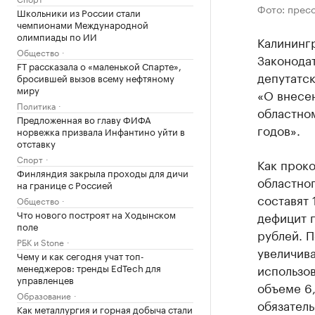
Фото: прес
Школьники из России стали
чемпионами Международной
олимпиады по ИИ
Калининг
Общество
Законода
FT рассказала о «маленькой Спарте»,
депутатск
бросившей вызов всему нефтяному
миру
«О внесе
Политика
областном
Предложенная во главу ФИФА
годов».
норвежка призвала Инфантино уйти в
отставку
Спорт
Как прок
Финляндия закрыла проходы для дичи
областно
на границе с Россией
составят 
Общество
Что нового построят на Ходынском
дефицит п
поле
рублей. 
РБК и Stone
увеличива
Чему и как сегодня учат топ-
менеджеров: тренды EdTech для
использов
управленцев
объеме 6
Образование
обязатель
Как металлургия и горная добыча стали