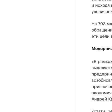
и исходя 
увеличен
На 793 м
обращени
эти цели 
Модерниз
«В рамка
выделяетс
предприн
возобновл
привлече
экономич
Андрей К
Кстати, 