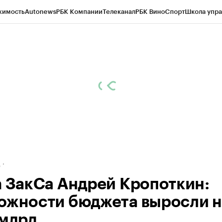
жимость
Autonews
РБК Компании
Телеканал
РБК Вино
Спорт
Школа упра
ипто
РБК Бизнес-среда
Дискуссионный клуб
Исследования
Кредитные 
рагентов
Политика
Экономика
Бизнес
Технологии и медиа
Финансы
Рын
д
а ЗакСа Андрей Кропоткин:
ожности бюджета выросли н
 млрд