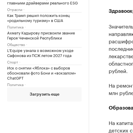
главными драйверами реального ESG
Отрасли
Здравоох
Как Трамп решил положить конец
«родильному туризму» в США
Значител
Политика
Ахмату Кадырову присвоили звание
направляю
Героя Чеченской Республики
расшифро
Общество
последни
L'Equipe узнала о возможном уходе
лекарств
Сафонова из ПСЖ летом 2027 года
Спорт
областног
Иск о снятии «Яблока» с выборов
рублей.
обосновали фото Бони и «вокзалом»
ChatGPT
На ремон
Политика
млн рубле
Загрузить еще
Образов
На капит
детских с