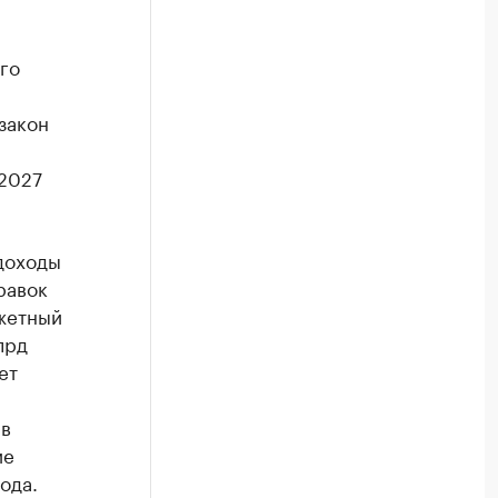
го
закон
 2027
доходы
равок
джетный
лрд
ет
 в
ие
ода.