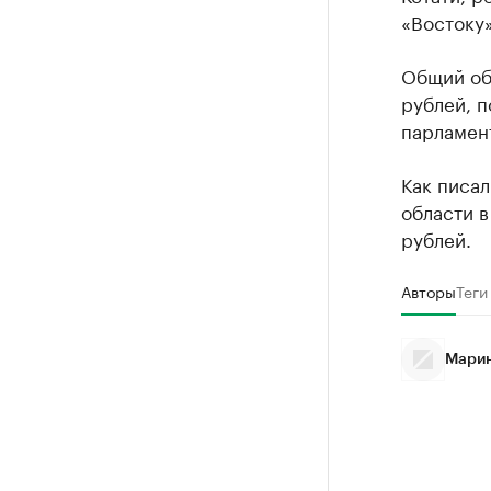
«Востоку»
Общий об
рублей, 
парламен
Как писа
области 
рублей.
Авторы
Теги
Марин