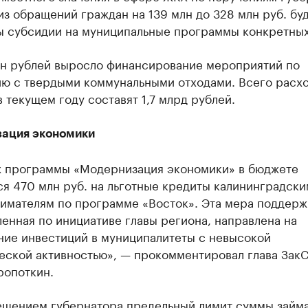
из обращений граждан на 139 млн до 328 млн руб. бу
ы субсидии на муниципальные программы конкретных
лн рублей выросло финансирование мероприятий по
ю с твердыми коммунальными отходами. Всего расх
в текущем году составят 1,7 млрд рублей.
ация экономики
х программы «Модернизация экономики» в бюджете
я 470 млн руб. на льготные кредиты калининградски
имателям по программе «Восток». Эта мера поддерж
енная по инициативе главы региона, направлена на
ние инвестиций в муниципалитеты с невысокой
еской активностью», — прокомментировал глава Зак
ропоткин.
решением губернатора предельный лимит суммы займа