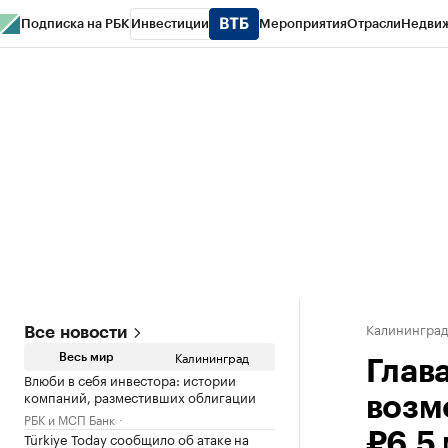
Подписка на РБК
Инвестиции
Мероприятия
Отрасли
Недви
РБК Life
Тренды
Визионеры
Национальные проекты
Город
Стиль
Кр
Спецпроекты СПб
Конференции СПб
Спецпроекты
Проверка конт
Калинингра
Все новости
Калининград
Весь мир
Глав
Влюби в себя инвестора: истории
компаний, разместивших облигации
возм
РБК и МСП Банк
Türkiye Today сообщило об атаке на
₽6,5