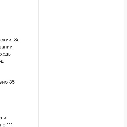
ский. За
вании
сходы
рд
ено 35
л и
о 111