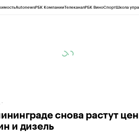
жимость
Autonews
РБК Компании
Телеканал
РБК Вино
Спорт
Школа упра
ипто
РБК Бизнес-среда
Дискуссионный клуб
Исследования
Кредитные 
рагентов
Политика
Экономика
Бизнес
Технологии и медиа
Финансы
Рын
д
лининграде снова растут цен
ин и дизель