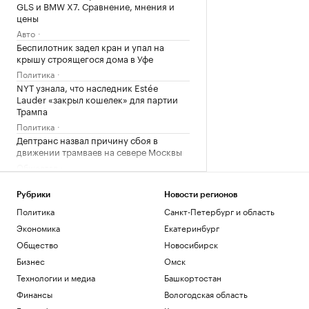
GLS и BMW X7. Сравнение, мнения и
цены
Авто
Беспилотник задел кран и упал на
крышу строящегося дома в Уфе
Политика
NYT узнала, что наследник Estée
Lauder «закрыл кошелек» для партии
Трампа
Политика
Дептранс назвал причину сбоя в
движении трамваев на севере Москвы
Общество
Александрова обыграла первую
ракетку мира Соболенко на турнире
Рубрики
Новости регионов
WTA
Политика
Санкт-Петербург и область
Спорт
Экономика
Екатеринбург
Общество
Новосибирск
Загрузить еще
Бизнес
Омск
Технологии и медиа
Башкортостан
Финансы
Вологодская область