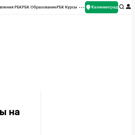
Калининград
вления РБК
РБК Образование
РБК Курсы
рейтинги
Франшизы
Газета
ок наличной валюты
ы на