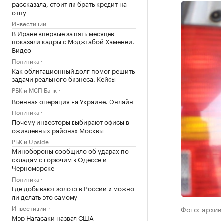
рассказала, стоит ли брать кредит на
отпу
Инвестиции
В Иране впервые за пять месяцев
показали кадры с Моджтабой Хаменеи.
Видео
Политика
Как облигационный долг помог решить
задачи реального бизнеса. Кейсы
РБК и МСП Банк
Военная операция на Украине. Онлайн
Политика
Почему инвесторы выбирают офисы в
оживленных районах Москвы
РБК и Upside
Минобороны сообщило об ударах по
складам с горючим в Одессе и
Черноморске
Политика
Где добывают золото в России и можно
ли делать это самому
Инвестиции
Фото: архи
Мэр Нагасаки назвал США