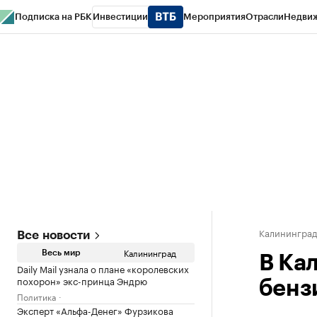
Подписка на РБК
Инвестиции
Мероприятия
Отрасли
Недви
РБК Life
Тренды
Визионеры
Национальные проекты
Город
Стиль
Кр
Спецпроекты СПб
Конференции СПб
Спецпроекты
Проверка конт
Калинингра
Все новости
Калининград
Весь мир
В Ка
Daily Mail узнала о плане «королевских
похорон» экс-принца Эндрю
бенз
Политика
Эксперт «Альфа-Денег» Фурзикова