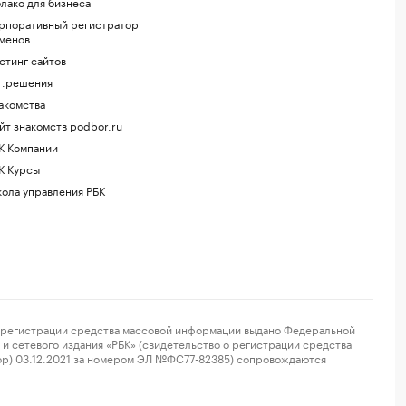
лако для бизнеса
рпоративный регистратор
менов
стинг сайтов
г.решения
акомства
йт знакомств podbor.ru
К Компании
К Курсы
ола управления РБК
регистрации средства массовой информации выдано Федеральной
и сетевого издания «РБК» (свидетельство о регистрации средства
ор) 03.12.2021 за номером ЭЛ №ФС77-82385) сопровождаются