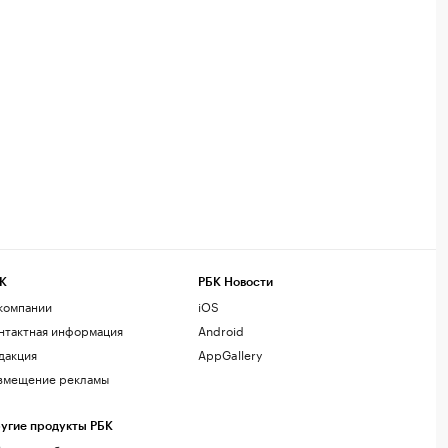
К
РБК Новости
компании
iOS
нтактная информация
Android
дакция
AppGallery
змещение рекламы
угие продукты РБК