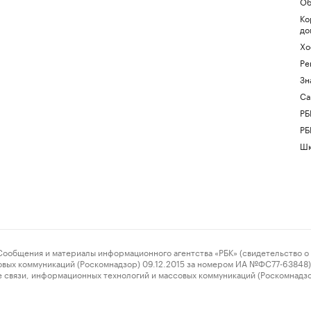
Об
Ко
до
Хо
Ре
Зн
Са
РБ
РБ
Шк
ения и материалы информационного агентства «РБК» (свидетельство о 
овых коммуникаций (Роскомнадзор) 09.12.2015 за номером ИА №ФС77-63848) 
 связи, информационных технологий и массовых коммуникаций (Роскомнадз