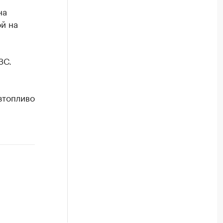
на
й на
ЗС.
зтопливо