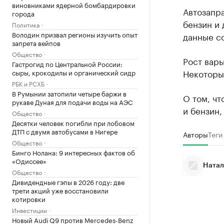
виновниками ядерной бомбардировки
Автозапр
города
бензин и 
Политика
Володин призвал регионы изучить опыт
данные с
запрета вейпов
Общество
Рост варь
Гастрогид по Центральной России:
Некоторы
сыры, крокодилы и органический сидр
РБК и РСХБ
В Румынии затопили четыре баржи в
О том, чт
рукаве Дуная для подачи воды на АЭС
и бензин,
Общество
Десятки человек погибли при лобовом
ДТП с двумя автобусами в Нигере
Авторы
Теги
Общество
Бинго Нолана: 9 интересных фактов об
«Одиссее»
Натал
Общество
Дивидендные гэпы в 2026 году: две
трети акций уже восстановили
котировки
Инвестиции
Новый Audi Q9 против Mercedes-Benz