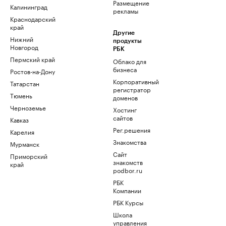
Размещение
Калининград
рекламы
Краснодарский
край
Другие
Нижний
продукты
Новгород
РБК
Пермский край
Облако для
бизнеса
Ростов-на-Дону
Корпоративный
Татарстан
регистратор
Тюмень
доменов
Черноземье
Хостинг
сайтов
Кавказ
Рег.решения
Карелия
Знакомства
Мурманск
Сайт
Приморский
знакомств
край
podbor.ru
РБК
Компании
РБК Курсы
Школа
управления