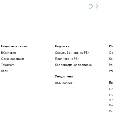
Социальные сети
Подписки
РБ
ВКонтакте
Скрыть баннеры на РБК
О 
Одноклассники
Подписка на РБК
Ко
Telegram
Корпоративная подписка
Ре
Дзен
Ра
Уведомления
RSS Новости
Др
Об
Ко
до
Хо
Ре