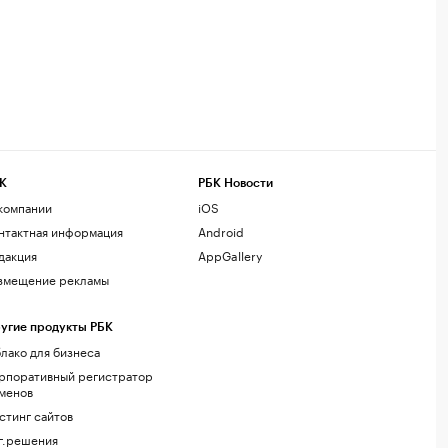
К
РБК Новости
компании
iOS
нтактная информация
Android
дакция
AppGallery
змещение рекламы
угие продукты РБК
лако для бизнеса
рпоративный регистратор
менов
стинг сайтов
г.решения