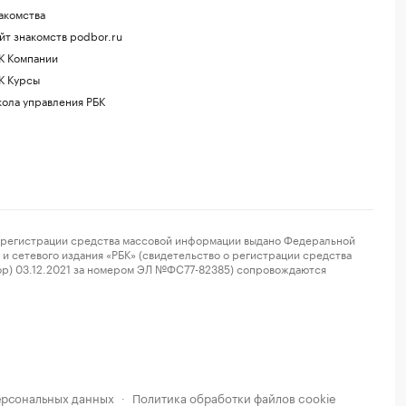
акомства
йт знакомств podbor.ru
К Компании
К Курсы
ола управления РБК
регистрации средства массовой информации выдано Федеральной
и сетевого издания «РБК» (свидетельство о регистрации средства
ор) 03.12.2021 за номером ЭЛ №ФС77-82385) сопровождаются
ерсональных данных
Политика обработки файлов cookie
·