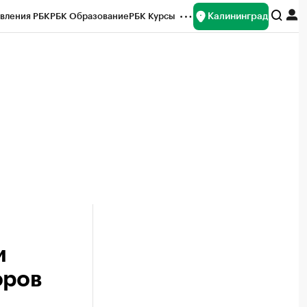
Калининград
вления РБК
РБК Образование
РБК Курсы
рейтинги
Франшизы
Газета
ок наличной валюты
и
оров