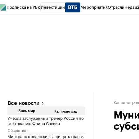
Подписка на РБК
Инвестиции
Мероприятия
Отрасли
Недви
РБК Life
Тренды
Визионеры
Национальные проекты
Город
Стиль
Кр
Спецпроекты СПб
Конференции СПб
Спецпроекты
Проверка конт
Калинингра
Все новости
Калининград
Весь мир
Муни
Умерла заслуженный тренер России по
фехтованию Фаина Саевич
субс
Общество
Минтранс предложил защищать трассы