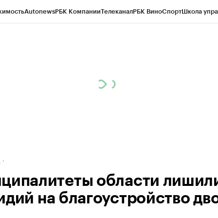
жимость
Autonews
РБК Компании
Телеканал
РБК Вино
Спорт
Школа упра
ипто
РБК Бизнес-среда
Дискуссионный клуб
Исследования
Кредитные 
рагентов
Политика
Экономика
Бизнес
Технологии и медиа
Финансы
Рын
д
ципалитеты области лишил
идий на благоустройство дв