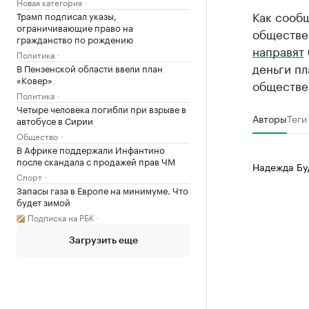
Новая категория
Как сообщ
Трамп подписал указы,
ограничивающие право на
обществе
гражданство по рождению
направят
Политика
деньги пл
В Пензенской области ввели план
«Ковер»
обществе
Политика
Четыре человека погибли при взрыве в
Авторы
Теги
автобусе в Сирии
Общество
В Африке поддержали Инфантино
после скандала с продажей прав ЧМ
Надежда Бу
Спорт
Запасы газа в Европе на минимуме. Что
будет зимой
Подписка на РБК
Загрузить еще