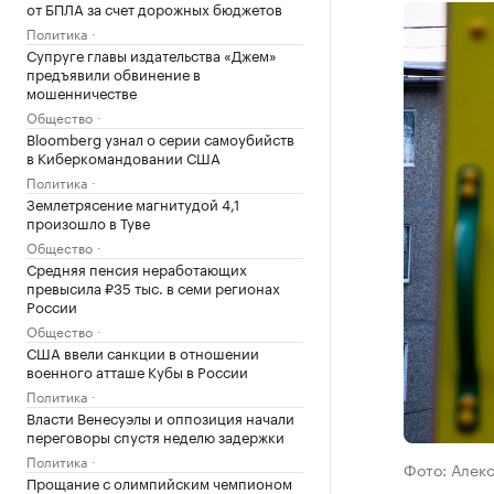
от БПЛА за счет дорожных бюджетов
Политика
Супруге главы издательства «Джем»
предъявили обвинение в
мошенничестве
Общество
Bloomberg узнал о серии самоубийств
в Киберкомандовании США
Политика
Землетрясение магнитудой 4,1
произошло в Туве
Общество
Средняя пенсия неработающих
превысила ₽35 тыс. в семи регионах
России
Общество
США ввели санкции в отношении
военного атташе Кубы в России
Политика
Власти Венесуэлы и оппозиция начали
переговоры спустя неделю задержки
Политика
Фото: Алек
Прощание с олимпийским чемпионом