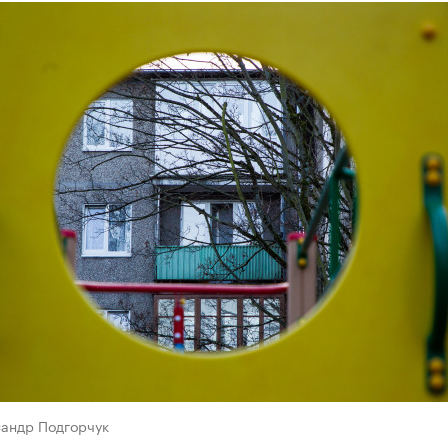
сандр Подгорчук