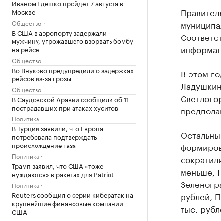
Иваном Едешко пройдет 7 августа в
Правител
Москве
Общество
муниципал
В США в аэропорту задержали
Соответ
мужчину, угрожавшего взорвать бомбу
информац
на рейсе
Общество
Во Внуково предупредили о задержках
В этом го
рейсов из-за грозы
Ладушкин
Общество
Светлогор
В Саудовской Аравии сообщили об 11
пострадавших при атаках хуситов
предполаг
Политика
В Турции заявили, что Европа
Остальны
потребовала подтверждать
происхождение газа
формиров
Политика
сократили
Трамп заявил, что США «тоже
меньше, Г
нуждаются» в ракетах для Patriot
Зеленогра
Политика
Reuters сообщил о серии кибератак на
рублей, П
крупнейшие финансовые компании
тыс. рубл
США