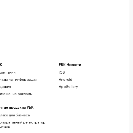
К
РБК Новости
компании
iOS
нтактная информация
Android
дакция
AppGallery
змещение рекламы
угие продукты РБК
лако для бизнеса
рпоративный регистратор
менов