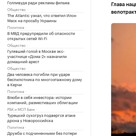
Голливуде ради рекламы фильма
Глава нац
Общество
велотракт
The Atlantic узнал, что ответил Илон
Маск на просьбу Украины
Политика
В МВД предупредили об опасности
открытых сетей Wi-Fi
Общество
Гулявшей голой в Москве экс-
участнице «Дома-2» назначили
домашний арест
Общество
Два человека погибли при ударе
беспилотника по многоэтажному дому
в Керчи
Политика
Влюби в себя инвестора: истории
компаний, разместивших облигации
РБК и МСП Банк
Турецкий сухогруз подвергся атаке
дрона у Новороссийска
Политика
Дружба с подчиненными без потери