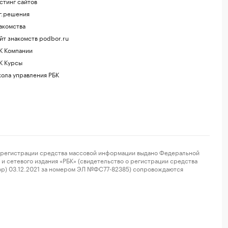
стинг сайтов
г.решения
акомства
йт знакомств podbor.ru
К Компании
К Курсы
ола управления РБК
регистрации средства массовой информации выдано Федеральной
и сетевого издания «РБК» (свидетельство о регистрации средства
ор) 03.12.2021 за номером ЭЛ №ФС77-82385) сопровождаются