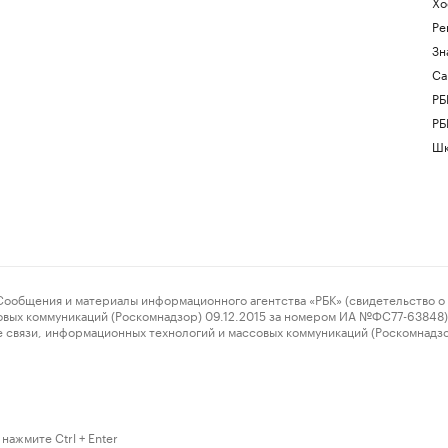
Хо
Ре
Зн
Са
РБ
РБ
Шк
ения и материалы информационного агентства «РБК» (свидетельство о 
овых коммуникаций (Роскомнадзор) 09.12.2015 за номером ИА №ФС77-63848) 
 связи, информационных технологий и массовых коммуникаций (Роскомнадз
нажмите Ctrl + Enter