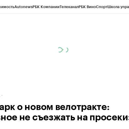
жимость
Autonews
РБК Компании
Телеканал
РБК Вино
Спорт
Школа упра
ипто
РБК Бизнес-среда
Дискуссионный клуб
Исследования
Кредитные 
рагентов
Политика
Экономика
Бизнес
Технологии и медиа
Финансы
Рын
д
арк о новом велотракте:
вное не съезжать на просеки