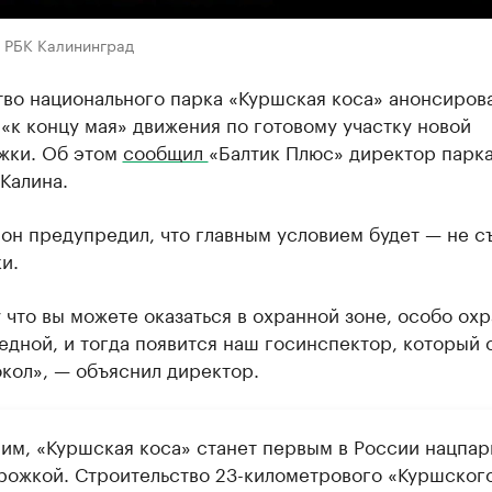
в РБК Калининград
тво национального парка «Куршская коса» анонсиров
«к концу мая» движения по готовому участку новой
жки. Об этом
сообщил
«Балтик Плюс» директор парк
Калина.
он предупредил, что главным условием будет — не с
и.
у что вы можете оказаться в охранной зоне, особо ох
едной, и тогда появится наш госинспектор, который 
кол», — объяснил директор.
им, «Куршская коса» станет первым в России нацпар
рожкой. Строительство 23-километрового «Куршског