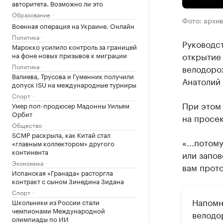
авторитета. Возможно ли это
Образование
Фото: архи
Военная операция на Украине. Онлайн
Политика
Руководс
Марокко усилило контроль за границей
открытие 
на фоне новых призывов к миграции
Политика
велодоро
Валиева, Трусова и Гуменник получили
Анатолий 
допуск ISU на международные турниры
Спорт
При этом 
Умер поп-продюсер Мадонны Уильям
Орбит
на просек
Общество
SCMP раскрыла, как Китай стал
«...потом
«главным коллектором» другого
континента
или запов
Экономика
вам прото
Испанская «Гранада» расторгла
контракт с сыном Зинедина Зидана
Спорт
Напомн
Школьники из России стали
чемпионами Международной
велодо
олимпиады по ИИ