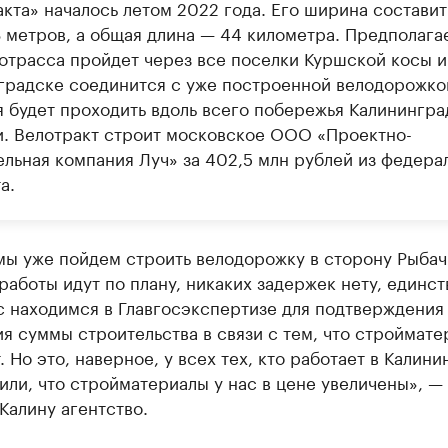
акта» началось летом 2022 года. Его ширина составит
3 метров, а общая длина — 44 километра. Предполага
лотрасса пройдет через все поселки Куршской косы и
градске соединится с уже построенной велодорожко
я будет проходить вдоль всего побережья Калинингра
и. Велотракт строит московское ООО «Проектно-
ельная компания Луч» за 402,5 млн рублей из федера
а.
ы уже пойдем строить велодорожку в сторону Рыбaчь
 работы идут по плану, никаких задержек нету, единст
с находимся в Глaвгосэкспертизе для подтверждения
я суммы строительства в связи с тем, что строймат
 Но это, наверное, у всех тех, кто работает в Кaлини
или, что стройматериалы у нас в цене увеличены», —
Калину агентство.