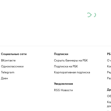
Социальные сети
Подписки
РБ
ВКонтакте
Скрыть баннеры на РБК
О 
Одноклассники
Подписка на РБК
Ко
Telegram
Корпоративная подписка
Ре
Дзен
Ра
Уведомления
RSS Новости
Др
Об
Ко
до