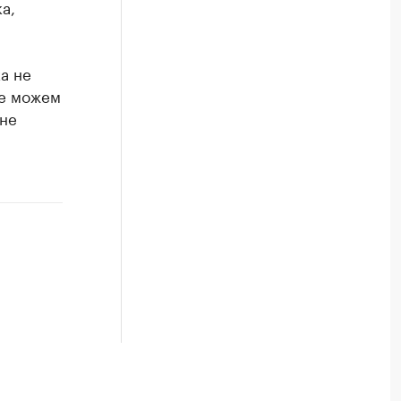
а,
а не
не можем
 не