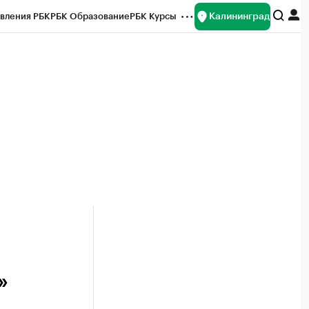
Калининград
вления РБК
РБК Образование
РБК Курсы
рейтинги
Франшизы
Газета
ок наличной валюты
»