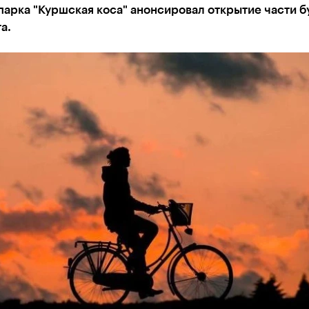
парка "Куршская коса" анонсировал открытие части 
а.