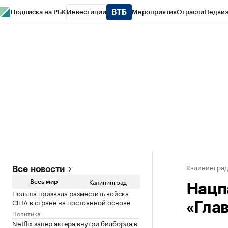
Подписка на РБК
Инвестиции
Мероприятия
Отрасли
Недви
РБК Life
Тренды
Визионеры
Национальные проекты
Город
Стиль
Кр
Спецпроекты СПб
Конференции СПб
Спецпроекты
Проверка конт
Калинингра
Все новости
Калининград
Весь мир
Нацп
Польша призвала разместить войска
США в стране на постоянной основе
«Гла
Политика
Netflix запер актера внутри билборда в