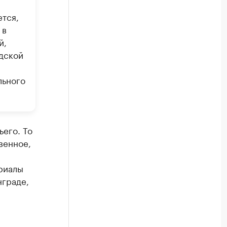
ется,
 в
й,
дской
льного
его. То
венное,
ериалы
нграде,