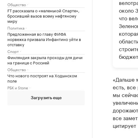
велотр
Общество
около 
FT рассказала о «маленькой Спарте»,
бросившей вызов всему нефтяному
что ве
миру
Зелено
Политика
котора
Предложенная во главу ФИФА
норвежка призвала Инфантино уйти в
област
отставку
строит
Спорт
бюджет
Финляндия закрыла проходы для дичи
на границе с Россией
Общество
Что нового построят на Ходынском
«Дальше м
поле
есть, все
РБК и Stone
мы сейча
Загрузить еще
увеличени
дорожают.
все замет
цитирует 