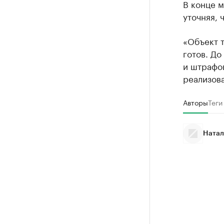
В конце 
уточняя, 
«Объект 
готов. До
и штрафов
реализова
Авторы
Теги
Натал