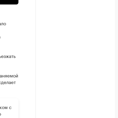
ало
а
ъезжать
раняемой
сделает
ком с
о