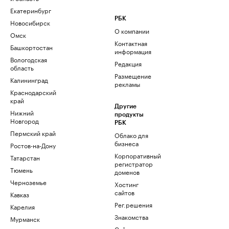
Екатеринбург
РБК
Новосибирск
О компании
Омск
Контактная
Башкортостан
информация
Вологодская
Редакция
область
Размещение
Калининград
рекламы
Краснодарский
край
Другие
Нижний
продукты
Новгород
РБК
Пермский край
Облако для
бизнеса
Ростов-на-Дону
Корпоративный
Татарстан
регистратор
Тюмень
доменов
Черноземье
Хостинг
сайтов
Кавказ
Рег.решения
Карелия
Знакомства
Мурманск
Сайт