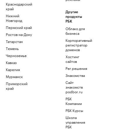
Краснодарский
край
Другие
Нижний
продукты
Новгород
РБК
Пермский край
Облако для
бизнеса
Ростов-на-Дону
Корпоративный
Татарстан
регистратор
Тюмень
доменов
Черноземье
Хостинг
сайтов
Кавказ
Рег.решения
Карелия
Знакомства
Мурманск
Сайт
Приморский
знакомств
край
podbor.ru
РБК
Компании
РБК Курсы
Школа
управления
РБК