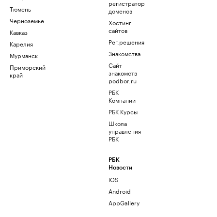
регистратор
Тюмень
доменов
Черноземье
Хостинг
сайтов
Кавказ
Рег.решения
Карелия
Знакомства
Мурманск
Сайт
Приморский
знакомств
край
podbor.ru
РБК
Компании
РБК Курсы
Школа
управления
РБК
РБК
Новости
iOS
Android
AppGallery