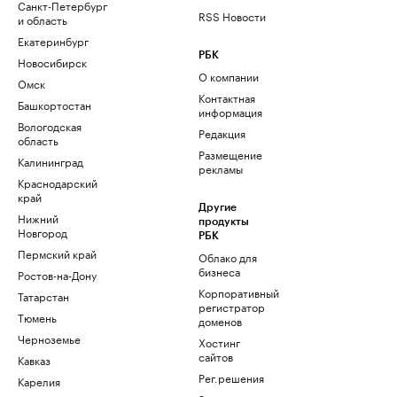
Санкт-Петербург
RSS Новости
и область
Екатеринбург
РБК
Новосибирск
О компании
Омск
Контактная
Башкортостан
информация
Вологодская
Редакция
область
Размещение
Калининград
рекламы
Краснодарский
край
Другие
Нижний
продукты
Новгород
РБК
Пермский край
Облако для
бизнеса
Ростов-на-Дону
Корпоративный
Татарстан
регистратор
Тюмень
доменов
Черноземье
Хостинг
сайтов
Кавказ
Рег.решения
Карелия