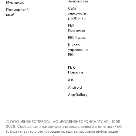
Знакомства
Мурманск
Сайт
Приморский
знакомств
край
podbor.ru
РБК
Компании
РБК Курсы
Школа
управления
РБК
РБК
Новости
iOS
Android
AppGallery
© ООО «БИЗНЕСПРЕСС», АО «РОСБИЗНЕСКОНСАЛТИНГ», 1995–
2026. Сообщения и материалы информационного агентства «РБК»
(свидетельство о регистрации средства массовой информации
выдано Федеральной службой по надзору в сфере связи,