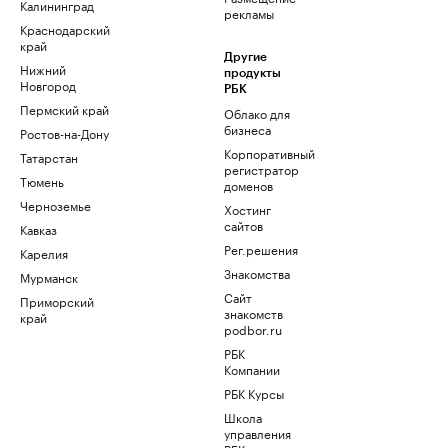
Калининград
рекламы
Краснодарский
край
Другие
Нижний
продукты
Новгород
РБК
Пермский край
Облако для
бизнеса
Ростов-на-Дону
Корпоративный
Татарстан
регистратор
Тюмень
доменов
Черноземье
Хостинг
сайтов
Кавказ
Рег.решения
Карелия
Знакомства
Мурманск
Сайт
Приморский
знакомств
край
podbor.ru
РБК
Компании
РБК Курсы
Школа
управления