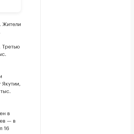
. Жители
.
. Третью
ыс.
и
 Якутии,
 тыс.
ен в
ев — в
л 16