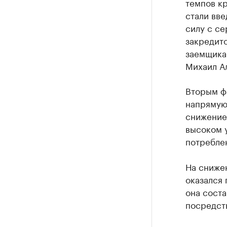
темпов к
стали вв
силу с се
закредито
заемщикам
Михаил А
Вторым фа
напрямую
снижение 
высоком у
потреблен
На снижен
оказался 
она сост
посредств