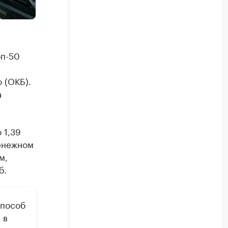
оп-50
 (ОКБ).
а
 1,39
денежном
м,
б.
способ
 в