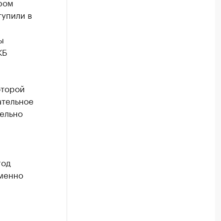
ром
упили в
ы
КБ
оторой
ательное
ельно
год
именно