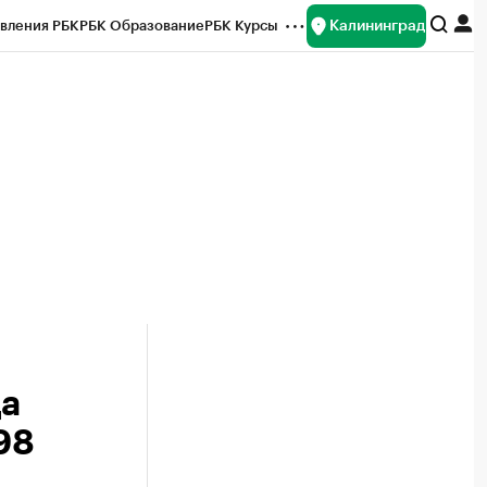
Калининград
вления РБК
РБК Образование
РБК Курсы
рейтинги
Франшизы
Газета
ок наличной валюты
да
98