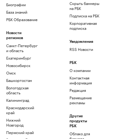
Скрыть баннеры
Биографии
на РБК
База знаний
Подписка на РБК
РБК Образование
Корпоративная
подписка
Новости
регионов
Уведомления
Санкт-Петербург
RSS Новости
и область
Екатеринбург
РБК
Новосибирск
О компании
Омск
Контактная
Башкортостан
информация
Вологодская
Редакция
область
Размещение
Калининград
рекламы
Краснодарский
край
Другие
Нижний
продукты
Новгород
РБК
Пермский край
Облако для
бизнеса