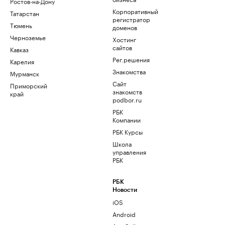
Ростов-на-Дону
Корпоративный
Татарстан
регистратор
Тюмень
доменов
Черноземье
Хостинг
сайтов
Кавказ
Рег.решения
Карелия
Знакомства
Мурманск
Сайт
Приморский
знакомств
край
podbor.ru
РБК
Компании
РБК Курсы
Школа
управления
РБК
РБК
Новости
iOS
Android