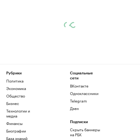
Рубрики
Социальные
сети
Политика
ВКонтакте
Экономика
Одноклассники
Общество
Telegram
Бизнес
Дзен
Технологии и
медиа
Финансы
Подписки
Скрыть баннеры
Биографии
на РБК
База знаний