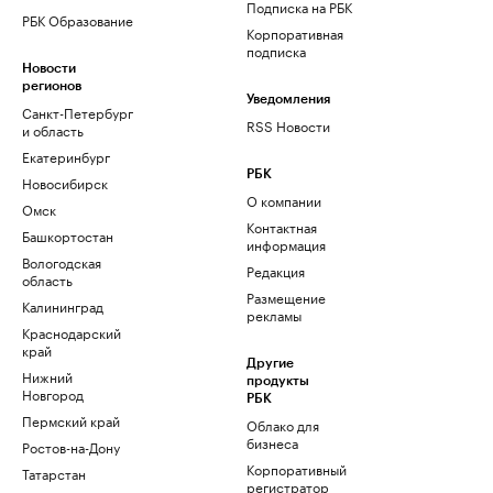
Подписка на РБК
РБК Образование
Корпоративная
подписка
Новости
регионов
Уведомления
Санкт-Петербург
RSS Новости
и область
Екатеринбург
РБК
Новосибирск
О компании
Омск
Контактная
Башкортостан
информация
Вологодская
Редакция
область
Размещение
Калининград
рекламы
Краснодарский
край
Другие
Нижний
продукты
Новгород
РБК
Пермский край
Облако для
бизнеса
Ростов-на-Дону
Корпоративный
Татарстан
регистратор