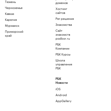
Тюмень
доменов
Черноземье
Хостинг
сайтов
Кавказ
Рег.решения
Карелия
Знакомства
Мурманск
Сайт
Приморский
знакомств
край
podbor.ru
РБК
Компании
РБК Курсы
Школа
управления
РБК
РБК
Новости
iOS
Android
AppGallery