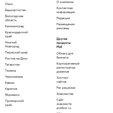
О компании
Омск
Контактная
Башкортостан
информация
Вологодская
Редакция
область
Размещение
Калининград
рекламы
Краснодарский
край
Другие
Нижний
продукты
Новгород
РБК
Пермский край
Облако для
бизнеса
Ростов-на-Дону
Корпоративный
Татарстан
регистратор
Тюмень
доменов
Черноземье
Хостинг
сайтов
Кавказ
Рег.решения
Карелия
Знакомства
Мурманск
Сайт
Приморский
знакомств
край
podbor.ru