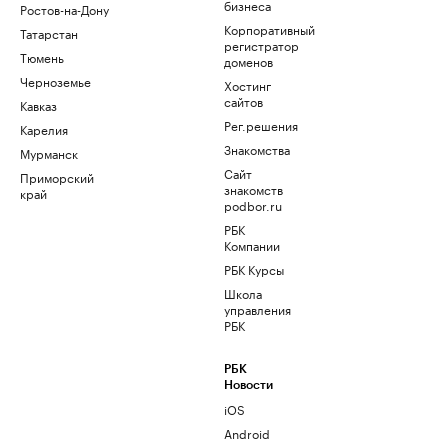
бизнеса
Ростов-на-Дону
Корпоративный
Татарстан
регистратор
Тюмень
доменов
Черноземье
Хостинг
сайтов
Кавказ
Рег.решения
Карелия
Знакомства
Мурманск
Сайт
Приморский
знакомств
край
podbor.ru
РБК
Компании
РБК Курсы
Школа
управления
РБК
РБК
Новости
iOS
Android