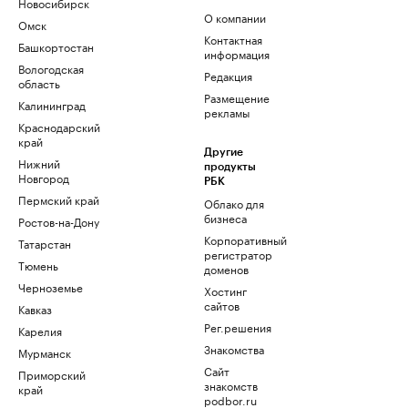
Новосибирск
О компании
Омск
Контактная
Башкортостан
информация
Вологодская
Редакция
область
Размещение
Калининград
рекламы
Краснодарский
край
Другие
Нижний
продукты
Новгород
РБК
Пермский край
Облако для
бизнеса
Ростов-на-Дону
Корпоративный
Татарстан
регистратор
Тюмень
доменов
Черноземье
Хостинг
сайтов
Кавказ
Рег.решения
Карелия
Знакомства
Мурманск
Сайт
Приморский
знакомств
край
podbor.ru