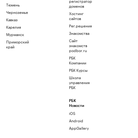
регистратор
Тюмень
доменов
Черноземье
Хостинг
сайтов
Кавказ
Рег.решения
Карелия
Знакомства
Мурманск
Сайт
Приморский
знакомств
край
podbor.ru
РБК
Компании
РБК Курсы
Школа
управления
РБК
РБК
Новости
iOS
Android
AppGallery