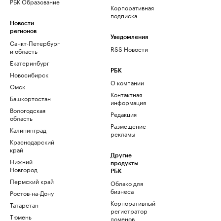
РБК Образование
Корпоративная
подписка
Новости
регионов
Уведомления
Санкт-Петербург
RSS Новости
и область
Екатеринбург
РБК
Новосибирск
О компании
Омск
Контактная
Башкортостан
информация
Вологодская
Редакция
область
Размещение
Калининград
рекламы
Краснодарский
край
Другие
Нижний
продукты
Новгород
РБК
Пермский край
Облако для
бизнеса
Ростов-на-Дону
Корпоративный
Татарстан
регистратор
Тюмень
доменов