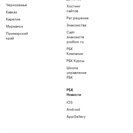
Черноземье
Хостинг
сайтов
Кавказ
Рег.решения
Карелия
Знакомства
Мурманск
Сайт
Приморский
знакомств
край
podbor.ru
РБК
Компании
РБК Курсы
Школа
управления
РБК
РБК
Новости
iOS
Android
AppGallery