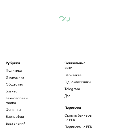
Рубрики
Социальные
сети
Политика
ВКонтакте
Экономика
Одноклассники
Общество
Telegram
Бизнес
Дзен
Технологии и
медиа
Финансы
Подписки
Скрыть баннеры
Биографии
на РБК
База знаний
Подписка на РБК