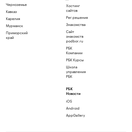
Черноземье
Хостинг
сайтов
Кавказ
Рег.решения
Карелия
Знакомства
Мурманск
Сайт
Приморский
знакомств
край
podbor.ru
РБК
Компании
РБК Курсы
Школа
управления
РБК
РБК
Новости
iOS
Android
AppGallery