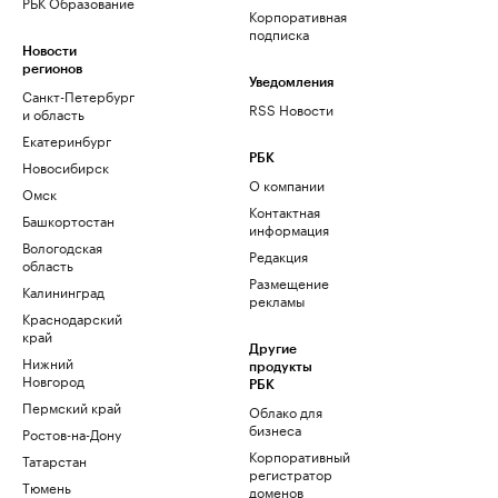
РБК Образование
Корпоративная
подписка
Новости
регионов
Уведомления
Санкт-Петербург
RSS Новости
и область
Екатеринбург
РБК
Новосибирск
О компании
Омск
Контактная
Башкортостан
информация
Вологодская
Редакция
область
Размещение
Калининград
рекламы
Краснодарский
край
Другие
Нижний
продукты
Новгород
РБК
Пермский край
Облако для
бизнеса
Ростов-на-Дону
Корпоративный
Татарстан
регистратор
Тюмень
доменов