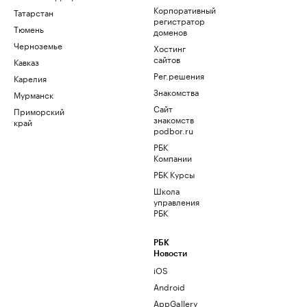
Корпоративный
Татарстан
регистратор
Тюмень
доменов
Черноземье
Хостинг
сайтов
Кавказ
Рег.решения
Карелия
Знакомства
Мурманск
Сайт
Приморский
знакомств
край
podbor.ru
РБК
Компании
РБК Курсы
Школа
управления
РБК
РБК
Новости
iOS
Android
AppGallery