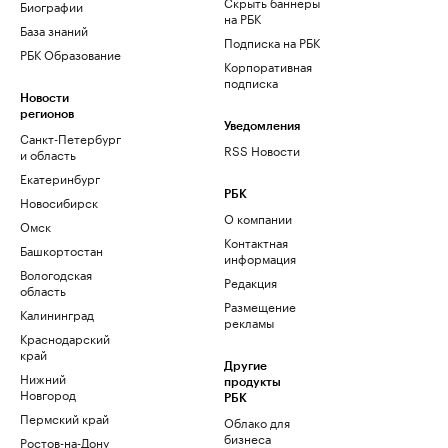
Скрыть баннеры
Биографии
на РБК
База знаний
Подписка на РБК
РБК Образование
Корпоративная
подписка
Новости
регионов
Уведомления
Санкт-Петербург
RSS Новости
и область
Екатеринбург
РБК
Новосибирск
О компании
Омск
Контактная
Башкортостан
информация
Вологодская
Редакция
область
Размещение
Калининград
рекламы
Краснодарский
край
Другие
Нижний
продукты
Новгород
РБК
Пермский край
Облако для
бизнеса
Ростов-на-Дону