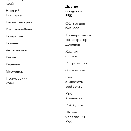
край
Другие
Нижний
продукты
Новгород
РБК
Пермский край
Облако для
бизнеса
Ростов-на-Дону
Корпоративный
Татарстан
регистратор
Тюмень
доменов
Черноземье
Хостинг
сайтов
Кавказ
Рег.решения
Карелия
Знакомства
Мурманск
Сайт
Приморский
знакомств
край
podbor.ru
РБК
Компании
РБК Курсы
Школа
управления
РБК