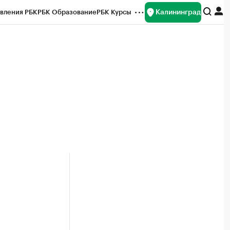
Калининград
вления РБК
РБК Образование
РБК Курсы
рейтинги
Франшизы
Газета
ок наличной валюты