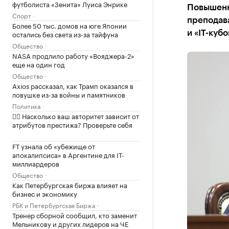
футболиста «Зенита» Луиса Энрике
Повышенн
Спорт
преподав
Более 50 тыс. домов на юге Японии
остались без света из-за тайфуна
и «IT-кубо
Общество
NASA продлило работу «Вояджера-2»
еще на один год
Общество
Axios рассказал, как Трамп оказался в
ловушке из-за войны и памятников
Политика
✍🏻 Насколько ваш авторитет зависит от
атрибутов престижа? Проверьте себя
FT узнала об «убежище от
апокалипсиса» в Аргентине для IT-
миллиардеров
Общество
Как Петербургская биржа влияет на
бизнес и экономику
РБК и Петербургская Биржа
Тренер сборной сообщил, кто заменит
Мельникову и других лидеров на ЧЕ