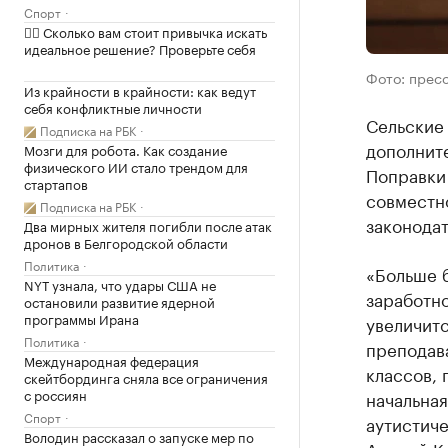
Спорт
✍🏻 Сколько вам стоит привычка искать
идеальное решение? Проверьте себя
Фото: прес
Из крайности в крайности: как ведут
себя конфликтные личности
Сельские 
Подписка на РБК
дополнит
Мозги для робота. Как создание
физического ИИ стало трендом для
Поправки
стартапов
совместно
Подписка на РБК
законодат
Два мирных жителя погибли после атак
дронов в Белгородской области
Политика
«Больше 
NYT узнала, что удары США не
заработно
остановили развитие ядерной
программы Ирана
увеличитс
Политика
преподав
Международная федерация
классов,
скейтбординга сняла все ограничения
с россиян
начальная
Спорт
аутистиче
Володин рассказал о запуске мер по