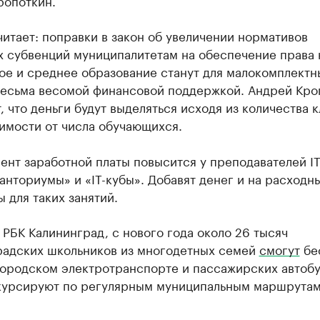
ропоткин.
итает: поправки в закон об увеличении нормативов
х субвенций муниципалитетам на обеспечение права 
ое и среднее образование станут для малокомплектн
весьма весомой финансовой поддержкой. Андрей Кро
, что деньги будут выделяться исходя из количества 
имости от числа обучающихся.
ент заработной платы повысится у преподавателей I
анториумы» и «IT-кубы». Добавят денег и на расходн
 для таких занятий.
 РБК Калининград, с нового года около 26 тысяч
радских школьников из многодетных семей
смогут
бе
городском электротранспорте и пассажирских автобу
курсируют по регулярным муниципальным маршрутам