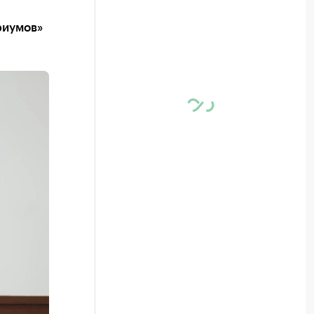
риумов»