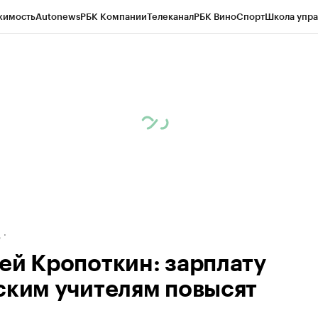
жимость
Autonews
РБК Компании
Телеканал
РБК Вино
Спорт
Школа упра
ипто
РБК Бизнес-среда
Дискуссионный клуб
Исследования
Кредитные 
рагентов
Политика
Экономика
Бизнес
Технологии и медиа
Финансы
Рын
д
ей Кропоткин: зарплату
ским учителям повысят