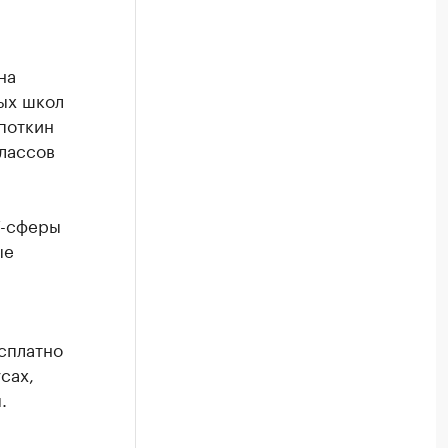
на
ых школ
поткин
классов
T-сферы
ые
сплатно
сах,
.