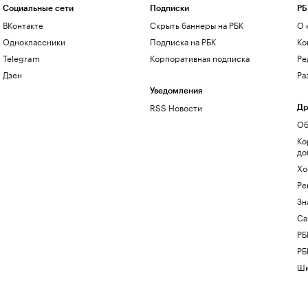
Социальные сети
Подписки
РБ
ВКонтакте
Скрыть баннеры на РБК
О 
Одноклассники
Подписка на РБК
Ко
Telegram
Корпоративная подписка
Ре
Дзен
Ра
Уведомления
RSS Новости
Др
Об
Ко
до
Хо
Ре
Зн
Са
РБ
РБ
Шк