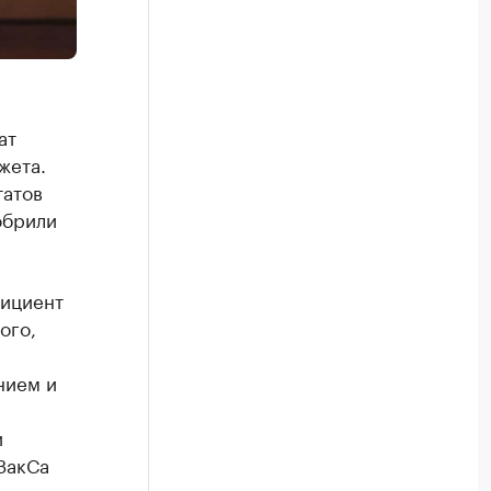
ат
жета.
татов
обрили
фициент
ого,
нием и
и
ЗакСа