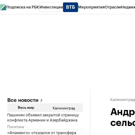
Подписка на РБК
Инвестиции
Мероприятия
Отрасли
Недви
РБК Life
Тренды
Визионеры
Национальные проекты
Город
Стиль
Кр
Спецпроекты СПб
Конференции СПб
Спецпроекты
Проверка конт
Калинингра
Все новости
Калининград
Весь мир
Андр
Пашинян объявил закрытой страницу
конфликта Армении и Азербайджана
сель
Политика
«Фламенго» отказался от трансфера