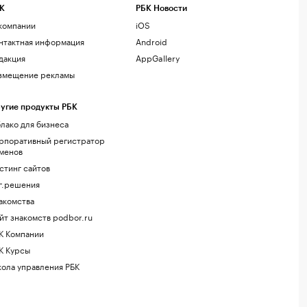
К
РБК Новости
компании
iOS
нтактная информация
Android
дакция
AppGallery
змещение рекламы
угие продукты РБК
лако для бизнеса
рпоративный регистратор
менов
стинг сайтов
г.решения
акомства
йт знакомств podbor.ru
К Компании
К Курсы
ола управления РБК