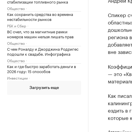
Андрей К
стабилизации топливного рынка
Общество
Спикер сч
Как сохранить средства во времена
нестабильности рынков
областны
РБК и Сбер
дошкольн
ВС счел, что за магнитные рамки
региона 
номеров машин нельзя лишать прав
Общество
добавляет
С чем Роналду и Джорджина Родригес
вне завис
подошли к свадьбе. Инфографика
Общество
Коэффици
Как и где быстро заработать деньги в
2026 году: 15 способов
— это «Кв
Инвестиции
материалы
Загрузить еще
Как писал
калининг
ездить в 
которые 
Авторы
Теги