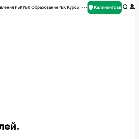
Калининград
вления РБК
РБК Образование
РБК Курсы
рейтинги
Франшизы
Газета
ок наличной валюты
лей.