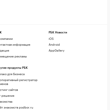
К
РБК Новости
компании
iOS
нтактная информация
Android
дакция
AppGallery
змещение рекламы
угие продукты РБК
лако для бизнеса
рпоративный регистратор
менов
стинг сайтов
г.решения
акомства
йт знакомств podbor.ru