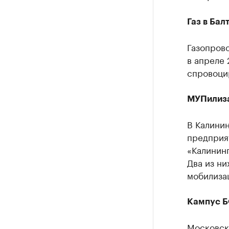
Газ в Бал
Газопров
в апреле 
спровоцир
МУПилиз
В Калини
предприят
«Калининг
Два из ни
мобилизац
Кампус 
Московск