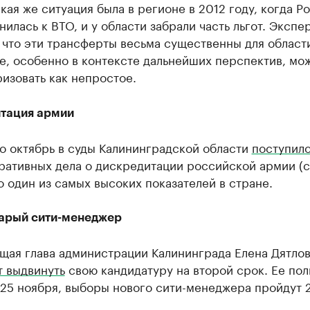
акая же ситуация была в регионе в 2012 году, когда Р
илась к ВТО, и у области забрали часть льгот. Экспе
 что эти трансферты весьма существенны для области
е, особенно в контексте дальнейших перспектив, мо
изовать как непростое.
тация армии
о октябрь в суды Калининградской области
поступил
ативных дела о дискредитации российской армии (ст
о один из самых высоких показателей в стране.
арый сити-менеджер
щая глава администрации Калининграда Елена Дятло
т выдвинуть
свою кандидатуру на второй срок. Ее по
 25 ноября, выборы нового сити-менеджера пройдут 