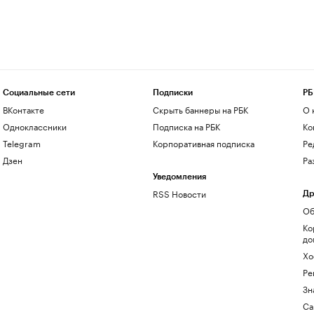
Социальные сети
Подписки
РБ
ВКонтакте
Скрыть баннеры на РБК
О 
Одноклассники
Подписка на РБК
Ко
Telegram
Корпоративная подписка
Ре
Дзен
Ра
Уведомления
RSS Новости
Др
Об
Ко
до
Хо
Ре
Зн
Са