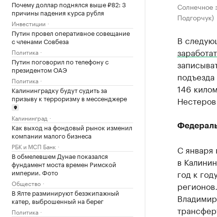
Почему доллар поднялся выше ₽82: 3
Солнечное з
причины падения курса рубля
Подгорчук)
Инвестиции
Путин провел оперативное совещание
В следую
с членами Совбеза
заработат
Политика
Путин поговорил по телефону с
записыват
президентом ОАЭ
подъезда
Политика
146 кило
Калининградку будут судить за
призыву к терроризму в мессенджере
Нестеров
Калининград
Федераль
Как выход на фондовый рынок изменил
компании малого бизнеса
РБК и МСП Банк
С января
В обмелевшем Дунае показался
в Калини
фундамент моста времен Римской
год к год
империи. Фото
Общество
регионов
В Ялте разминируют безэкипажный
Владимир 
катер, выброшенный на берег
трансфер
Политика