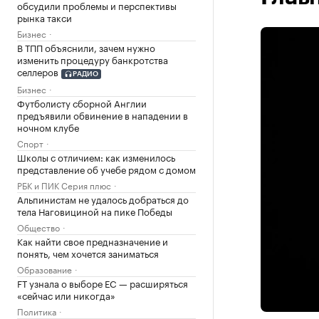
обсудили проблемы и перспективы
рынка такси
Бизнес
В ТПП объяснили, зачем нужно
изменить процедуру банкротства
селлеров
РАДИО
Бизнес
Футболисту сборной Англии
предъявили обвинение в нападении в
ночном клубе
Спорт
Школы с отличием: как изменилось
представление об учебе рядом с домом
РБК и ПИК Серия плюс
Альпинистам не удалось добраться до
тела Наговициной на пике Победы
Общество
Как найти свое предназначение и
понять, чем хочется заниматься
Образование
FT узнала о выборе ЕС — расширяться
«сейчас или никогда»
Политика