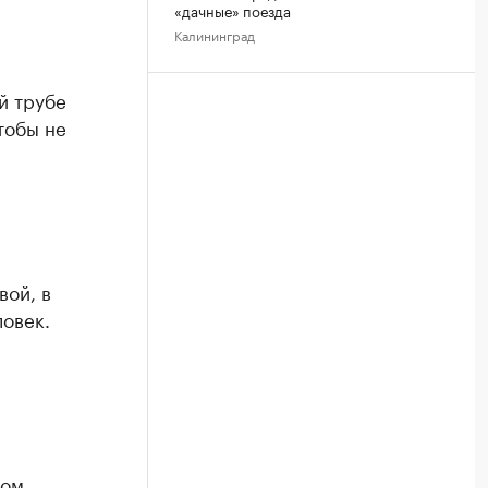
«дачные» поезда
Калининград
й трубе
тобы не
вой, в
овек.
вом