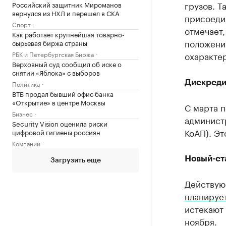
грузов. Т
Российский защитник Мироманов
вернулся из НХЛ и перешел в СКА
присоедин
Спорт
отмечает,
Как работает крупнейшая товарно-
положени
сырьевая биржа страны
охарактер
РБК и Петербургская Биржа
Верховный суд сообщил об иске о
снятии «Яблока» с выборов
Дискреди
Политика
ВТБ продал бывший офис банка
«Открытие» в центре Москвы
С марта п
Бизнес
администр
Security Vision оценила риски
КоАП). Эт
цифровой гигиены россиян
Компании
Новый-ст
Загрузить еще
Действую
планируе
истекают
ноября.