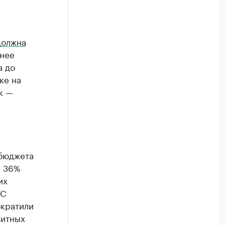
должна
анее
а до
ке на
к —
 бюджета
и 36%
их
ГС
ократили
зитных