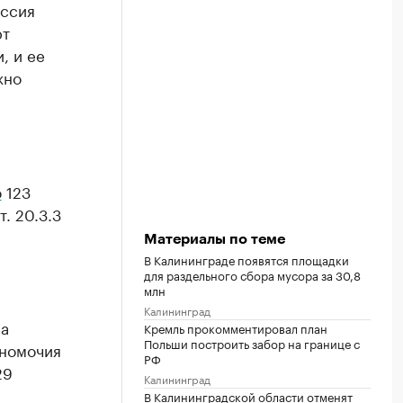
оссия
рт
, и ее
жно
о
123
. 20.3.3
Материалы по теме
В Калининграде появятся площадки
для раздельного сбора мусора за 30,8
млн
Калининград
ва
Кремль прокомментировал план
Польши построить забор на границе с
лномочия
РФ
29
Калининград
В Калининградской области отменят