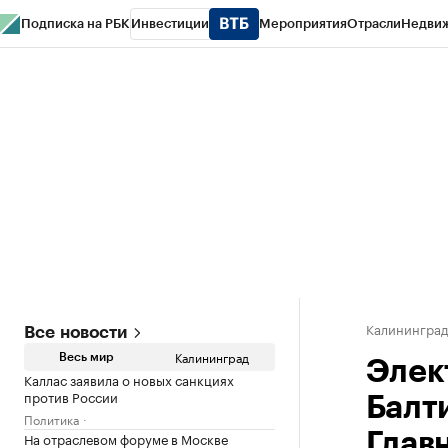
Подписка на РБК
Инвестиции
Мероприятия
Отрасли
Недви
РБК Life
Тренды
Визионеры
Национальные проекты
Город
Стиль
Кр
Спецпроекты СПб
Конференции СПб
Спецпроекты
Проверка конт
Калинингра
Все новости
Калининград
Весь мир
Элек
Каллас заявила о новых санкциях
против России
Балт
Политика
На отраслевом форуме в Москве
Глав