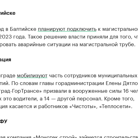
тийске
од в Балтийске
планируют подключить
к магистрально
2023 года. Такое решение власти приняли для того, ч
овать аварийные ситуации на магистральной трубе.
ация
нграде
мобилизуют
часть сотрудников муниципальных
ий. По словам главы горадминистрации Елены Дятло
рад-ГорТрансе» призвали в вооруженные силы 16 чел
х это водители, а 14 — другой персонал. Кроме того,
ия касается и работников «Чистоты», «Теплосети».
БФУ
ая компания «Монотек строй» займется строительст