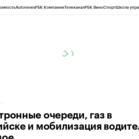
жимость
Autonews
РБК Компании
Телеканал
РБК Вино
Спорт
Школа упра
ипто
РБК Бизнес-среда
Дискуссионный клуб
Исследования
Кредитные 
рагентов
Политика
Экономика
Бизнес
Технологии и медиа
Финансы
Рын
д
тронные очереди, газ в
ийске и мобилизация водите
ное