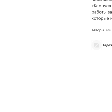
«Кампуса 
работы
за
которые 
Авторы
Теги
Надеж