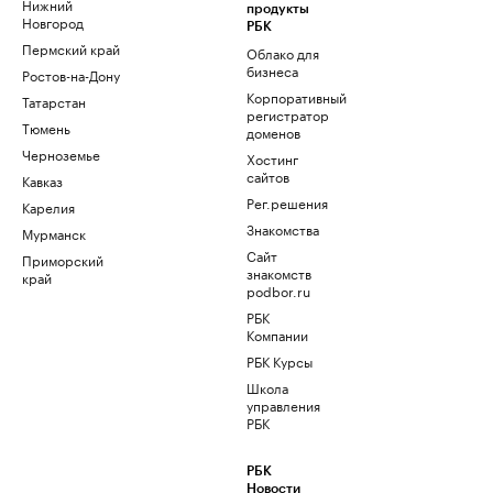
Нижний
продукты
Новгород
РБК
Пермский край
Облако для
бизнеса
Ростов-на-Дону
Корпоративный
Татарстан
регистратор
Тюмень
доменов
Черноземье
Хостинг
сайтов
Кавказ
Рег.решения
Карелия
Знакомства
Мурманск
Сайт
Приморский
знакомств
край
podbor.ru
РБК
Компании
РБК Курсы
Школа
управления
РБК
РБК
Новости