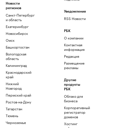
Новости
регионов
Уведомления
Санкт-Петербург
RSS Новости
и область
Екатеринбург
РБК
Новосибирск
О компании
Омск
Контактная
Башкортостан
информация
Вологодская
Редакция
область
Размещение
Калининград
рекламы
Краснодарский
край
Другие
Нижний
продукты
Новгород
РБК
Пермский край
Облако для
бизнеса
Ростов-на-Дону
Корпоративный
Татарстан
регистратор
Тюмень
доменов
Черноземье
Хостинг
сайтов