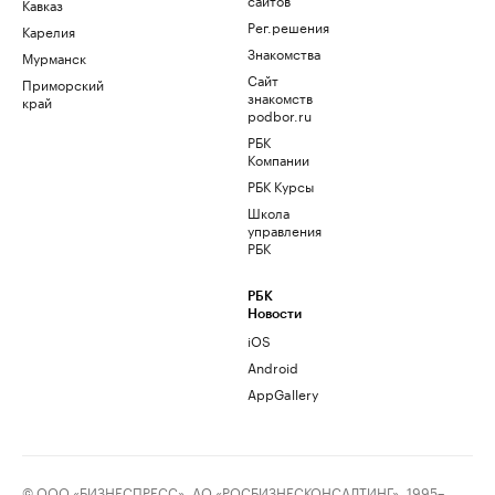
Кавказ
Рег.решения
Карелия
Знакомства
Мурманск
Сайт
Приморский
знакомств
край
podbor.ru
РБК
Компании
РБК Курсы
Школа
управления
РБК
РБК
Новости
iOS
Android
AppGallery
© ООО «БИЗНЕСПРЕСС», АО «РОСБИЗНЕСКОНСАЛТИНГ», 1995–