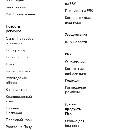
на РБК
База знаний
Подписка на РБК
РБК Образование
Корпоративная
подписка
Новости
регионов
Уведомления
Санкт-Петербург
RSS Новости
и область
Екатеринбург
РБК
Новосибирск
О компании
Омск
Контактная
Башкортостан
информация
Вологодская
Редакция
область
Размещение
Калининград
рекламы
Краснодарский
край
Другие
Нижний
продукты
Новгород
РБК
Пермский край
Облако для
бизнеса
Ростов-на-Дону