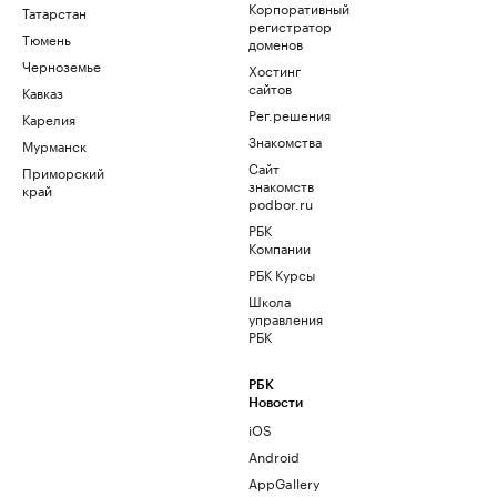
Корпоративный
Татарстан
регистратор
Тюмень
доменов
Черноземье
Хостинг
сайтов
Кавказ
Рег.решения
Карелия
Знакомства
Мурманск
Сайт
Приморский
знакомств
край
podbor.ru
РБК
Компании
РБК Курсы
Школа
управления
РБК
РБК
Новости
iOS
Android
AppGallery