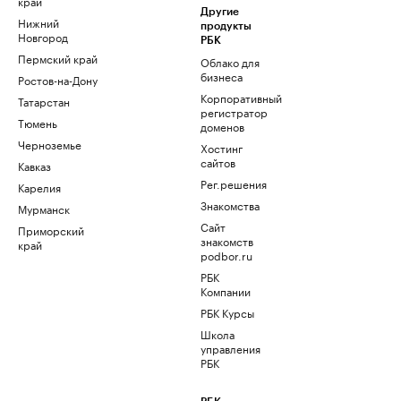
край
Другие
Нижний
продукты
Новгород
РБК
Пермский край
Облако для
бизнеса
Ростов-на-Дону
Корпоративный
Татарстан
регистратор
Тюмень
доменов
Черноземье
Хостинг
сайтов
Кавказ
Рег.решения
Карелия
Знакомства
Мурманск
Сайт
Приморский
знакомств
край
podbor.ru
РБК
Компании
РБК Курсы
Школа
управления
РБК