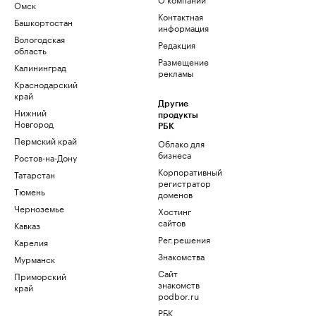
Омск
Контактная
Башкортостан
информация
Вологодская
Редакция
область
Размещение
Калининград
рекламы
Краснодарский
край
Другие
Нижний
продукты
Новгород
РБК
Пермский край
Облако для
бизнеса
Ростов-на-Дону
Корпоративный
Татарстан
регистратор
Тюмень
доменов
Черноземье
Хостинг
сайтов
Кавказ
Рег.решения
Карелия
Знакомства
Мурманск
Сайт
Приморский
знакомств
край
podbor.ru
РБК