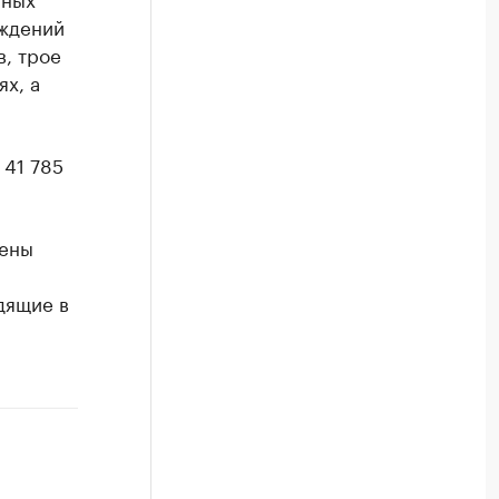
еждений
, трое
ях, а
 41 785
нены
дящие в