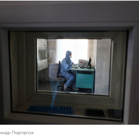
сандр Подгорчук