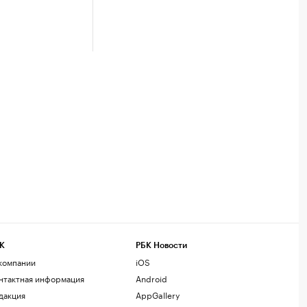
К
РБК Новости
компании
iOS
нтактная информация
Android
дакция
AppGallery