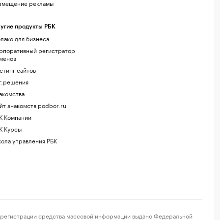
змещение рекламы
угие продукты РБК
лако для бизнеса
рпоративный регистратор
менов
стинг сайтов
г.решения
акомства
йт знакомств podbor.ru
К Компании
К Курсы
ола управления РБК
регистрации средства массовой информации выдано Федеральной