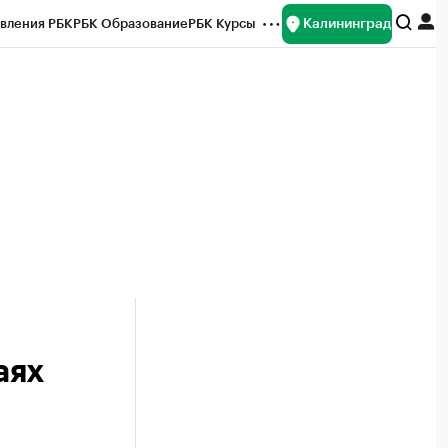
Калининград
вления РБК
РБК Образование
РБК Курсы
рейтинги
Франшизы
Газета
ок наличной валюты
аях