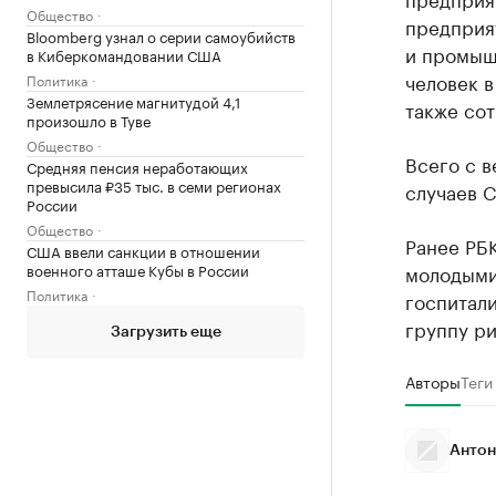
Общество
предприя
Bloomberg узнал о серии самоубийств
и промыш
в Киберкомандовании США
человек в
Политика
Землетрясение магнитудой 4,1
также сот
произошло в Туве
Общество
Всего с в
Средняя пенсия неработающих
превысила ₽35 тыс. в семи регионах
случаев C
России
Общество
Ранее РБ
США ввели санкции в отношении
военного атташе Кубы в России
молодыми 
Политика
госпитали
группу ри
Загрузить еще
Авторы
Теги
Антон