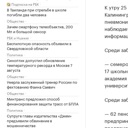
Подписка на РБК
К утру 25
В Таиланде при стрельбе в школе
Калинингр
погибли два человека
пневмоние
Общество
Зачем смартфону телеобъектив, 200
наблюдает
Мп и большой сенсор
информац
РБК и Huawei
Беспилотную опасность объявили в
Свердловской области
Среди за
Политика
Синоптик допустил обновление
— семеро 
температурного рекорда в Москве 7
августа
17 школьн
Общество
академия
Умерла заслуженный тренер России по
универси
фехтованию Фаина Саевич
Общество
Среди за
Минтранс предложил способ
финансирования защиты трасс от БПЛА
Политика
— 62 пенс
Супруге главы издательства «Джем»
предприни
предъявили обвинение в
мошенничестве
предприя