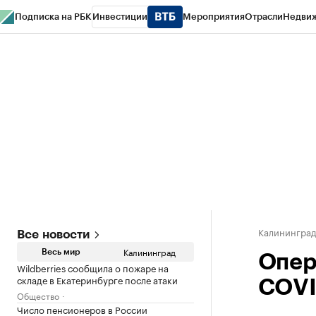
Подписка на РБК
Инвестиции
Мероприятия
Отрасли
Недви
РБК Life
Тренды
Визионеры
Национальные проекты
Город
Стиль
Кр
Спецпроекты СПб
Конференции СПб
Спецпроекты
Проверка конт
Калинингра
Все новости
Калининград
Весь мир
Опер
Wildberries сообщила о пожаре на
складе в Екатеринбурге после атаки
COVI
Общество
Число пенсионеров в России