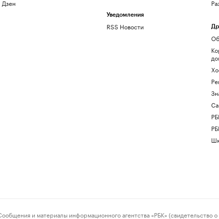
Дзен
Ра
Уведомления
RSS Новости
Др
Об
Ко
до
Хо
Ре
Зн
Са
РБ
РБ
Шк
ения и материалы информационного агентства «РБК» (свидетельство о 