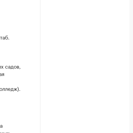
таб.
х садов,
ая
олледж).
а
тных