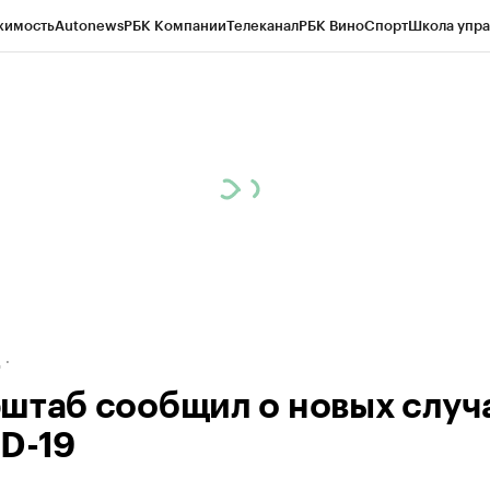
жимость
Autonews
РБК Компании
Телеканал
РБК Вино
Спорт
Школа упра
ипто
РБК Бизнес-среда
Дискуссионный клуб
Исследования
Кредитные 
рагентов
Политика
Экономика
Бизнес
Технологии и медиа
Финансы
Рын
д
штаб сообщил о новых случ
D-19