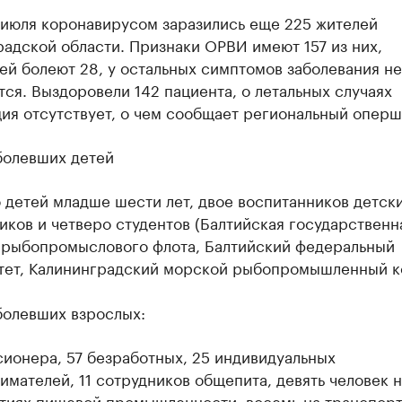
 июля коронавирусом заразились еще 225 жителей
адской области. Признаки ОРВИ имеют 157 из них,
й болеют 28, у остальных симптомов заболевания не
ся. Выздоровели 142 пациента, о летальных случаях
ия отсутствует, о чем сообщает региональный оперш
болевших детей
детей младше шести лет, двое воспитанников детски
иков и четверо студентов (Балтийская государственн
 рыбопромыслового флота, Балтийский федеральный
тет, Калининградский морской рыбопромышленный к
болевших взрослых:
ионера, 57 безработных, 25 индивидуальных
мателей, 11 сотрудников общепита, девять человек н
тиях пищевой промышленности, восемь на транспор