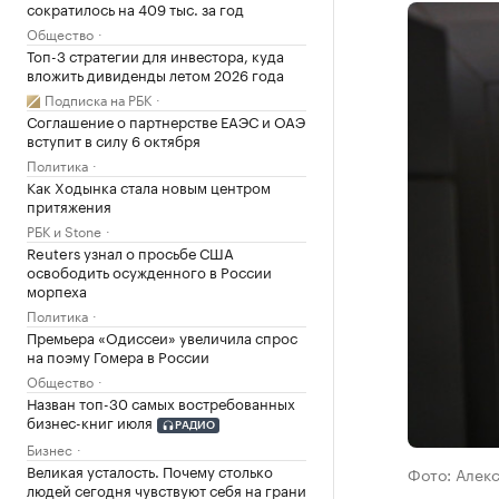
сократилось на 409 тыс. за год
Общество
Топ-3 стратегии для инвестора, куда
вложить дивиденды летом 2026 года
Подписка на РБК
Соглашение о партнерстве ЕАЭС и ОАЭ
вступит в силу 6 октября
Политика
Как Ходынка стала новым центром
притяжения
РБК и Stone
Reuters узнал о просьбе США
освободить осужденного в России
морпеха
Политика
Премьера «Одиссеи» увеличила спрос
на поэму Гомера в России
Общество
Назван топ-30 самых востребованных
бизнес-книг июля
РАДИО
Бизнес
Великая усталость. Почему столько
Фото: Алек
людей сегодня чувствуют себя на грани