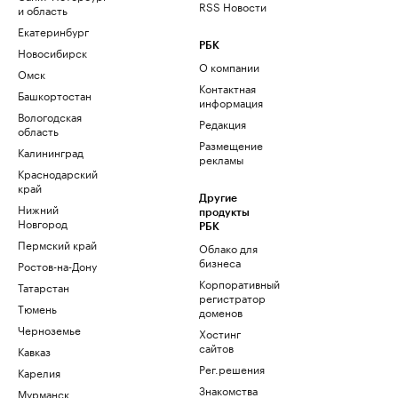
RSS Новости
и область
Екатеринбург
РБК
Новосибирск
О компании
Омск
Контактная
Башкортостан
информация
Вологодская
Редакция
область
Размещение
Калининград
рекламы
Краснодарский
край
Другие
Нижний
продукты
Новгород
РБК
Пермский край
Облако для
бизнеса
Ростов-на-Дону
Корпоративный
Татарстан
регистратор
Тюмень
доменов
Черноземье
Хостинг
сайтов
Кавказ
Рег.решения
Карелия
Знакомства
Мурманск