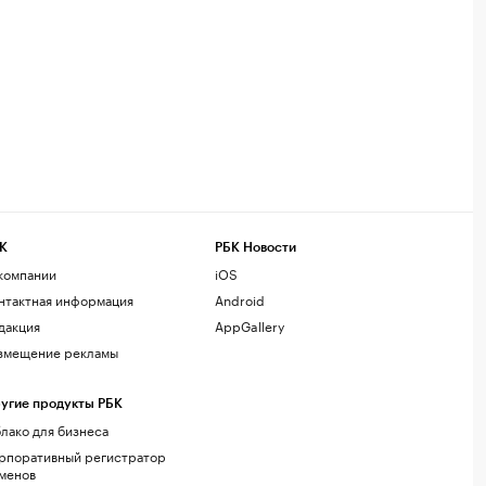
К
РБК Новости
компании
iOS
нтактная информация
Android
дакция
AppGallery
змещение рекламы
угие продукты РБК
лако для бизнеса
рпоративный регистратор
менов