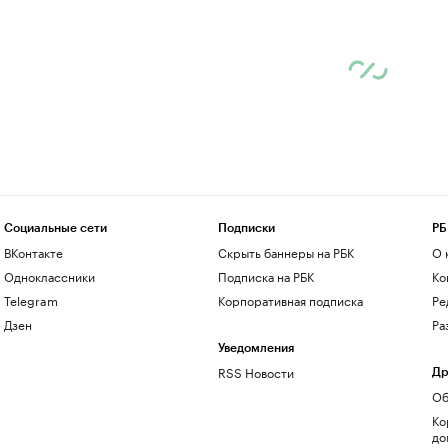
Социальные сети
Подписки
РБ
ВКонтакте
Скрыть баннеры на РБК
О 
Одноклассники
Подписка на РБК
Ко
Telegram
Корпоративная подписка
Ре
Дзен
Ра
Уведомления
RSS Новости
Др
Об
Ко
до