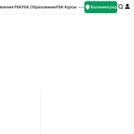
Калининград
вления РБК
РБК Образование
РБК Курсы
рейтинги
Франшизы
Газета
ок наличной валюты