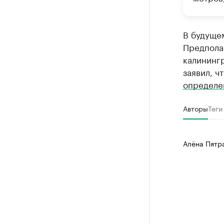
В будущем
Предполаг
калинингр
заявил, ч
определе
Авторы
Теги
Алёна Пятр