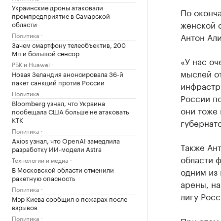
Украинские дроны атаковали
По оконча
промпредприятие в Самарской
женской с
области
Политика
Антон Али
Зачем смартфону телеобъектив, 200
Мп и большой сенсор
«У нас оч
РБК и Huawei
мыслей от
Новая Зеландия анонсировала 36-й
пакет санкций против России
инфрастр
Политика
России по
Bloomberg узнал, что Украина
они тоже 
пообещала США больше не атаковать
КТК
губернат
Политика
Axios узнал, что OpenAI замедлила
Также Ан
разработку ИИ-модели Astra
области 
Технологии и медиа
В Московской области отменили
одним из
ракетную опасность
арены, на
Политика
лигу Росс
Мэр Киева сообщил о пожарах после
взрывов
Политика
При этом 