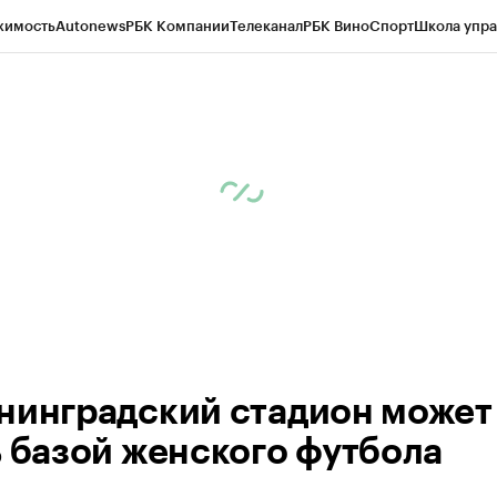
жимость
Autonews
РБК Компании
Телеканал
РБК Вино
Спорт
Школа упра
ипто
РБК Бизнес-среда
Дискуссионный клуб
Исследования
Кредитные 
рагентов
Политика
Экономика
Бизнес
Технологии и медиа
Финансы
Рын
нинградский стадион может
ь базой женского футбола