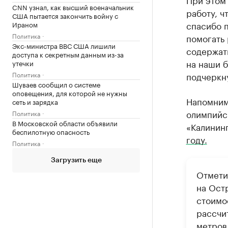
CNN узнал, как высший военачальник
работу, ч
США пытается закончить войну с
спасибо п
Ираном
Политика
помогать 
Экс-министра ВВС США лишили
содержать
доступа к секретным данным из-за
на наши б
утечки
Политика
подчеркн
Шуваев сообщил о системе
оповещения, для которой не нужны
Напомним
сеть и зарядка
олимпийс
Политика
В Московской области объявили
«Калинин
беспилотную опасность
году.
Политика
Загрузить еще
Отмети
на Ост
стоимо
рассчи
метров