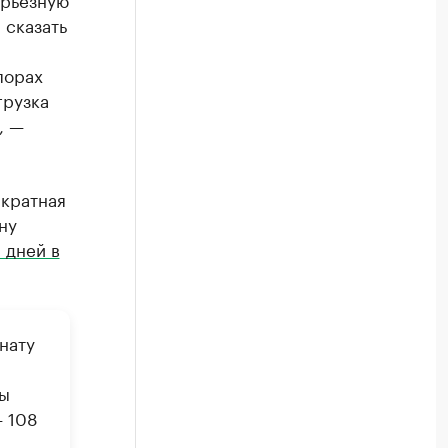
 сказать
порах
грузка
, —
икратная
ну
 дней в
нату
ны
— 108