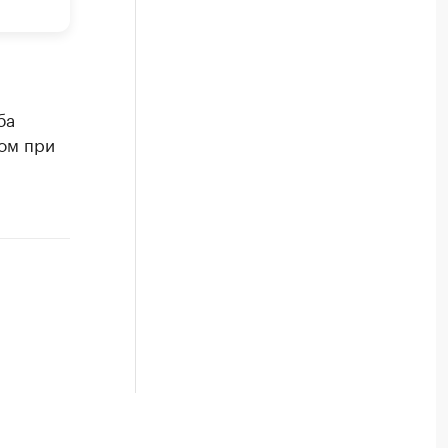
ба
ном при