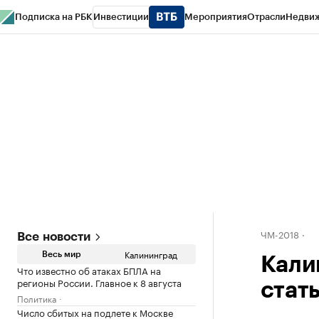
Подписка на РБК
Инвестиции
Мероприятия
Отрасли
Недви
РБК Life
Тренды
Визионеры
Национальные проекты
Город
Стиль
Кр
Спецпроекты СПб
Конференции СПб
Спецпроекты
Проверка конт
ЧМ-2018
Все новости
Калининград
Весь мир
Кали
Что известно об атаках БПЛА на
регионы России. Главное к 8 августа
стат
Политика
Число сбитых на подлете к Москве