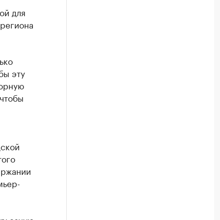
ой для
 региона
ько
бы эту
борную
 чтобы
дской
того
ержании
мьер-
ерьезную