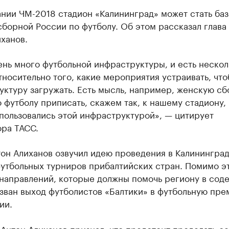
нии ЧМ-2018 стадион «Калининград» может стать баз
борной России по футболу. Об этом рассказал глава
ханов.
ень много футбольной инфраструктуры, и есть нескол
носительно того, какие мероприятия устраивать, что
уктуру загружать. Есть мысль, например, женскую с
 футболу приписать, скажем так, к нашему стадиону,
пользовались этой инфраструктурой», — цитирует
ора ТАСС.
тон Алиханов озвучил идею проведения в Калинингра
футбольных турниров прибалтийских стран. Помимо э
 направлений, которые должны помочь региону в сод
зван выход футболистов «Балтики» в футбольную пре
ии.
Антон Алиханов признал, что предстоит проделать с