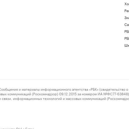
Хо
Ре
Зн
Са
РБ
РБ
Шк
ения и материалы информационного агентства «РБК» (свидетельство о 
овых коммуникаций (Роскомнадзор) 09.12.2015 за номером ИА №ФС77-63848) 
 связи, информационных технологий и массовых коммуникаций (Роскомнадз
нажмите Ctrl + Enter