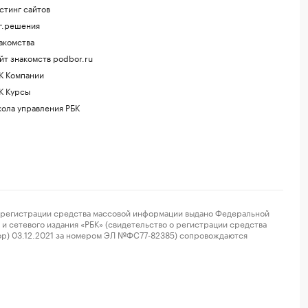
стинг сайтов
г.решения
акомства
йт знакомств podbor.ru
К Компании
К Курсы
ола управления РБК
регистрации средства массовой информации выдано Федеральной
и сетевого издания «РБК» (свидетельство о регистрации средства
ор) 03.12.2021 за номером ЭЛ №ФС77-82385) сопровождаются