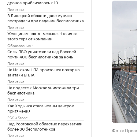
дронов приблизилось к 10
Политика
В Липецкой области двое мужчин
пострадали при падении беспилотника
Политика
Женщинам платят меньше. Что из-за
этого теряют компании
Образование
Силы ПВО уничтожили над Россией
почти 400 беспилотников за ночь
Политика
На Ильском НПЗ произошел пожар из-
за атаки БПЛА
Политика
На подлете к Москве уничтожили три
беспилотника
Политика
Как Ходынка стала новым центром
притяжения
РБК и Stone
Над Ростовской областью перехватили
более 30 беспилотников
Фото: Прес
Политика