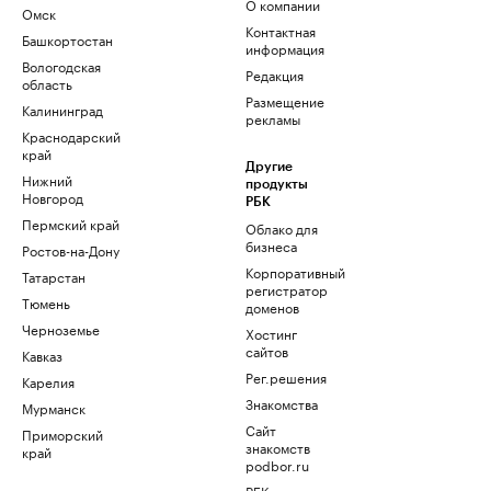
О компании
Омск
Контактная
Башкортостан
информация
Вологодская
Редакция
область
Размещение
Калининград
рекламы
Краснодарский
край
Другие
Нижний
продукты
Новгород
РБК
Пермский край
Облако для
бизнеса
Ростов-на-Дону
Корпоративный
Татарстан
регистратор
Тюмень
доменов
Черноземье
Хостинг
сайтов
Кавказ
Рег.решения
Карелия
Знакомства
Мурманск
Сайт
Приморский
знакомств
край
podbor.ru
РБК