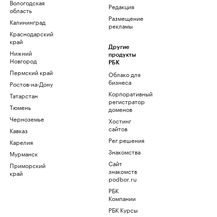
Вологодская
Редакция
область
Размещение
Калининград
рекламы
Краснодарский
край
Другие
Нижний
продукты
Новгород
РБК
Пермский край
Облако для
бизнеса
Ростов-на-Дону
Корпоративный
Татарстан
регистратор
Тюмень
доменов
Черноземье
Хостинг
сайтов
Кавказ
Рег.решения
Карелия
Знакомства
Мурманск
Сайт
Приморский
знакомств
край
podbor.ru
РБК
Компании
РБК Курсы