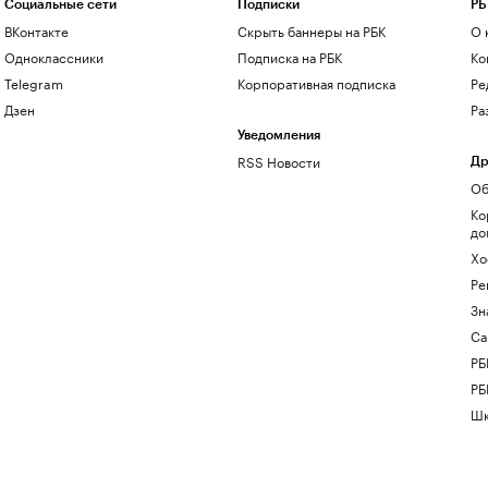
Социальные сети
Подписки
РБ
ВКонтакте
Скрыть баннеры на РБК
О 
Одноклассники
Подписка на РБК
Ко
Telegram
Корпоративная подписка
Ре
Дзен
Ра
Уведомления
RSS Новости
Др
Об
Ко
до
Хо
Ре
Зн
Са
РБ
РБ
Шк