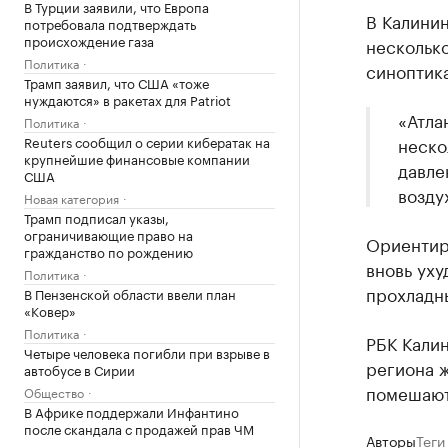
В Турции заявили, что Европа
В Калинин
потребовала подтверждать
происхождение газа
несколько
Политика
синоптик
Трамп заявил, что США «тоже
нуждаются» в ракетах для Patriot
«Атла
Политика
неско
Reuters сообщил о серии кибератак на
крупнейшие финансовые компании
давле
США
возду
Новая категория
Трамп подписал указы,
ограничивающие право на
Ориентиро
гражданство по рождению
вновь уху
Политика
прохладн
В Пензенской области ввели план
«Ковер»
Политика
РБК Кали
Четыре человека погибли при взрыве в
региона ж
автобусе в Сирии
помешают
Общество
В Африке поддержали Инфантино
после скандала с продажей прав ЧМ
Авторы
Теги