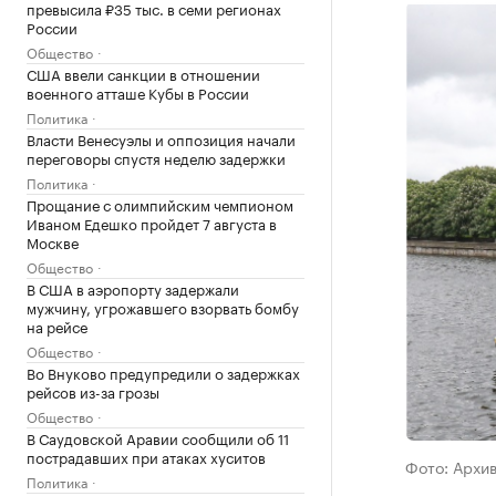
превысила ₽35 тыс. в семи регионах
России
Общество
США ввели санкции в отношении
военного атташе Кубы в России
Политика
Власти Венесуэлы и оппозиция начали
переговоры спустя неделю задержки
Политика
Прощание с олимпийским чемпионом
Иваном Едешко пройдет 7 августа в
Москве
Общество
В США в аэропорту задержали
мужчину, угрожавшего взорвать бомбу
на рейсе
Общество
Во Внуково предупредили о задержках
рейсов из-за грозы
Общество
В Саудовской Аравии сообщили об 11
пострадавших при атаках хуситов
Фото: Архи
Политика