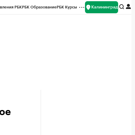
Калининград
вления РБК
РБК Образование
РБК Курсы
рейтинги
Франшизы
Газета
ок наличной валюты
ое