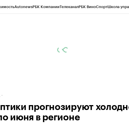
жимость
Autonews
РБК Компании
Телеканал
РБК Вино
Спорт
Школа упра
ипто
РБК Бизнес-среда
Дискуссионный клуб
Исследования
Кредитные 
рагентов
Политика
Экономика
Бизнес
Технологии и медиа
Финансы
Рын
д
птики прогнозируют холодн
ло июня в регионе