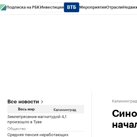
Подписка на РБК
Инвестиции
Мероприятия
Отрасли
Недви
РБК Life
Тренды
Визионеры
Национальные проекты
Город
Стиль
Кр
Спецпроекты СПб
Конференции СПб
Спецпроекты
Проверка конт
Калинингра
Все новости
Калининград
Весь мир
Сино
Землетрясение магнитудой 4,1
произошло в Туве
нача
Общество
Средняя пенсия неработающих