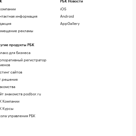
К
РБК Новости
компании
iOS
нтактная информация
Android
дакция
AppGallery
змещение рекламы
угие продукты РБК
лако для бизнеса
рпоративный регистратор
менов
стинг сайтов
г.решения
акомства
йт знакомств podbor.ru
К Компании
К Курсы
ола управления РБК