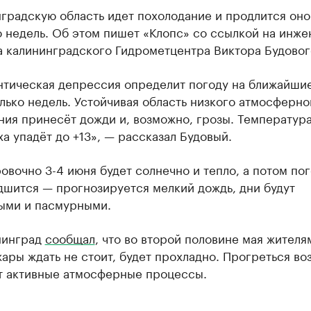
градскую область идет похолодание и продлится оно
 недель. Об этом пишет «Клопс» со ссылкой на инже
а калининградского Гидрометцентра Виктора Будовог
нтическая депрессия определит погоду на ближайши
лько недель. Устойчивая область низкого атмосферно
ния принесёт дожди и, возможно, грозы. Температур
ха упадёт до +13», — рассказал Будовый.
вочно 3-4 июня будет солнечно и тепло, а потом по
дшится — прогнозируется мелкий дождь, дни будут
ыми и пасмурными.
нинград
сообщал
, что во второй половине мая жителя
ары ждать не стоит, будет прохладно. Прогреться во
 активные атмосферные процессы.