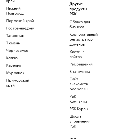
край
Другие
Нижний
продукты
Новгород
РБК
Пермский край
Облако для
бизнеса
Ростов-на-Дону
Корпоративный
Татарстан
регистратор
Тюмень
доменов
Черноземье
Хостинг
сайтов
Кавказ
Рег.решения
Карелия
Знакомства
Мурманск
Сайт
Приморский
знакомств
край
podbor.ru
РБК
Компании
РБК Курсы
Школа
управления
РБК