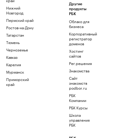
край
Другие
Нижний
продукты
Новгород
РБК
Пермский край
Облако для
бизнеса
Ростов-на-Дону
Корпоративный
Татарстан
регистратор
Тюмень
доменов
Черноземье
Хостинг
сайтов
Кавказ
Рег.решения
Карелия
Знакомства
Мурманск
Сайт
Приморский
знакомств
край
podbor.ru
РБК
Компании
РБК Курсы
Школа
управления
РБК