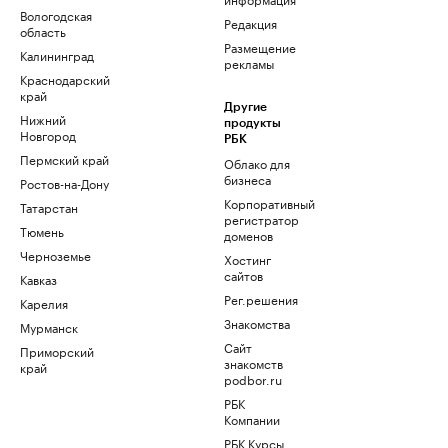
Вологодская
Редакция
область
Размещение
Калининград
рекламы
Краснодарский
край
Другие
Нижний
продукты
Новгород
РБК
Пермский край
Облако для
бизнеса
Ростов-на-Дону
Корпоративный
Татарстан
регистратор
Тюмень
доменов
Черноземье
Хостинг
сайтов
Кавказ
Рег.решения
Карелия
Знакомства
Мурманск
Сайт
Приморский
знакомств
край
podbor.ru
РБК
Компании
РБК Курсы