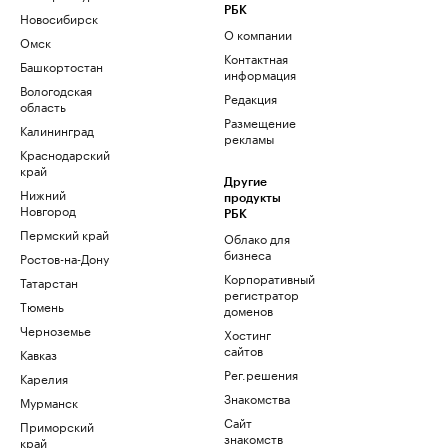
РБК
Новосибирск
О компании
Омск
Контактная
Башкортостан
информация
Вологодская
Редакция
область
Размещение
Калининград
рекламы
Краснодарский
край
Другие
Нижний
продукты
Новгород
РБК
Пермский край
Облако для
бизнеса
Ростов-на-Дону
Корпоративный
Татарстан
регистратор
Тюмень
доменов
Черноземье
Хостинг
сайтов
Кавказ
Рег.решения
Карелия
Знакомства
Мурманск
Сайт
Приморский
знакомств
край